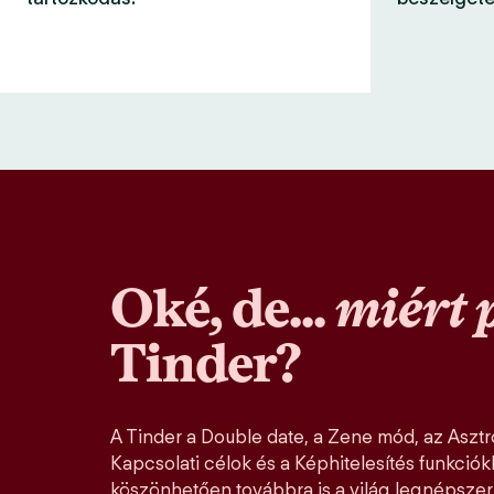
Oké, de...
miért 
Tinder?
A Tinder a Double date, a Zene mód, az Asztro
Kapcsolati célok és a Képhitelesítés funkció
köszönhetően továbbra is a világ legnépszer