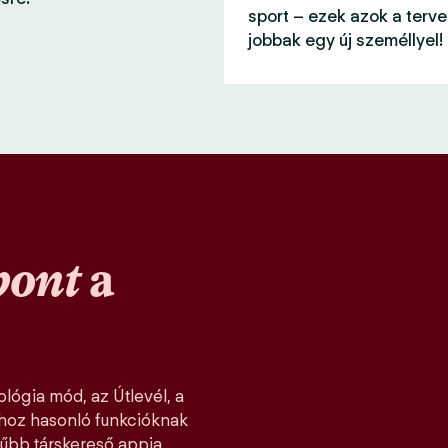
sport – ezek azok a terve
jobbak egy új személlyel!
pont
a
lógia mód, az Útlevél, a
khoz hasonló funkcióknak
űbb társkereső appja,