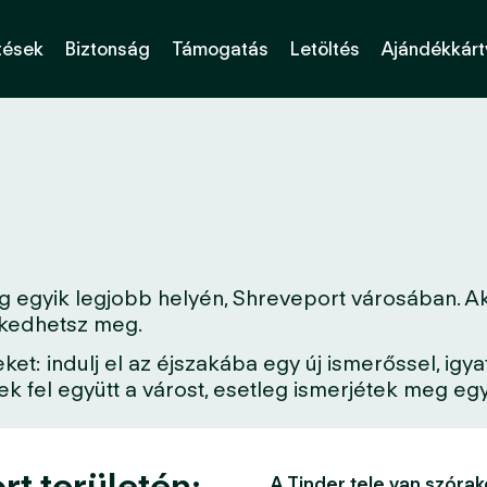
tések
Biztonság
Támogatás
Letöltés
Ajándékkárt
 egyik legjobb helyén, Shreveport városában. Aká
erkedhetsz meg.
: indulj el az éjszakába egy új ismerőssel, igya
 fel együtt a várost, esetleg ismerjétek meg egy 
t területén:
A Tinder tele van szórak