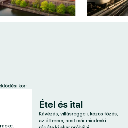
klődési kör:
Étel és ital
Kávézás, villásreggeli, közös főzés,
az étterem, amit már mindenki
araoke,
régóta ki akar próbálni.