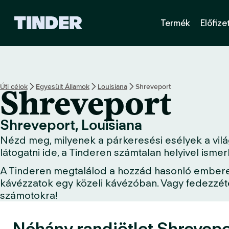
T
Termék
Előfize
i
n
d
e
r
K
Úti célok
Egyesült Államok
Louisiana
Shreveport
Shreveport
e
z
d
Shreveport, Louisiana
ő
Nézd meg, milyenek a párkeresési esélyek a világ
o
l
látogatni ide, a Tinderen számtalan helyivel ism
d
A Tinderen megtalálod a hozzád hasonló embereket
a
kávézzatok egy közeli kávézóban. Vagy fedezzétek
l
számotokra!
Néhány randiötlet Shrevepor