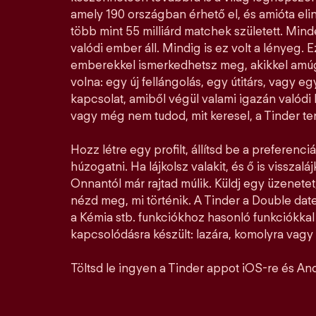
amely 190 országban érhető el, és amióta elin
több mint 55 milliárd matchek született. Mi
valódi ember áll. Mindig is ez volt a lényeg. E
emberekkel ismerkedhetsz meg, akikkel amúg
volna: egy új fellángolás, egy útitárs, vagy e
kapcsolat, amiből végül valami igazán valódi l
vagy még nem tudod, mit keresel, a Tinder ter
Hozz létre egy profilt, állítsd be a preferenciá
húzogatni. Ha lájkolsz valakit, és ő is visszalá
Onnantól már rajtad múlik. Küldj egy üzenetet,
nézd meg, mi történik. A Tinder a Double date
a Kémia stb. funkciókhoz hasonló funkciókka
kapcsolódásra készült: lazára, komolyra vagy a
Töltsd le ingyen a Tinder appot iOS-re és And