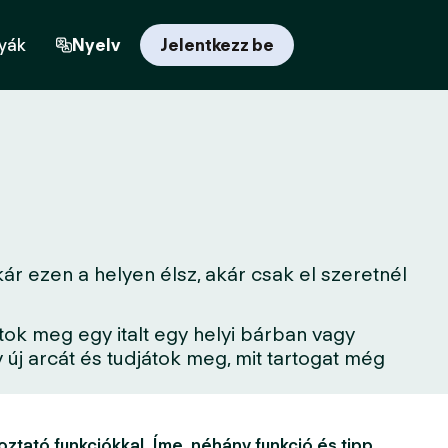
yák
Nyelv
Jelentkezz be
r ezen a helyen élsz, akár csak el szeretnél
tok meg egy italt egy helyi bárban vagy
új arcát és tudjátok meg, mit tartogat még
oztató funkciókkal. Íme, néhány funkció és tipp,