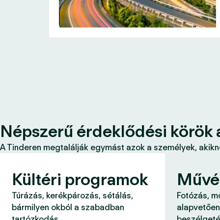
Népszerű érdeklődési körök 
A Tinderen megtalálják egymást azok a személyek, akikne
Kültéri programok
Művé
Túrázás, kerékpározás, sétálás,
Fotózás, m
bármilyen okból a szabadban
alapvetően
tartózkodás.
beszélgeté