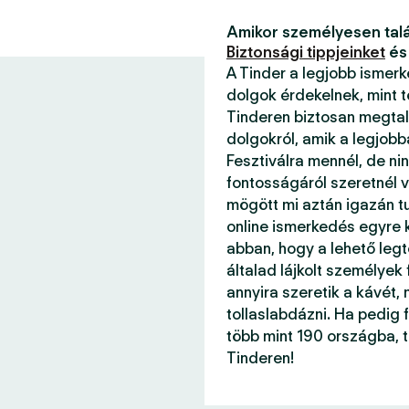
Amikor személyesen talá
Biztonsági tippjeinket
és
A Tinder a legjobb ismer
dolgok érdekelnek, mint 
Tinderen biztosan megtal
dolgokról, amik a legjob
Fesztiválra mennél, de ni
fontosságáról szeretnél v
mögött mi aztán igazán 
online ismerkedés egyre k
abban, hogy a lehető legt
általad lájkolt személyek
annyira szeretik a kávét, 
tollaslabdázni. Ha pedig f
több mint 190 országba, 
Tinderen!