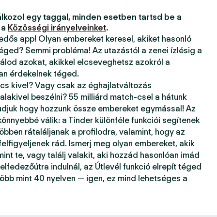
lkozol egy taggal, minden esetben tartsd be a
 a
Közösségi irányelveinket
.
kedős app! Olyan embereket keresel, akiket hasonló
téged? Semmi probléma! Az utazástól a zenei ízlésig a
álod azokat, akikkel elcseveghetsz azokról a
ban érdekelnek téged.
ncs kivel? Vagy csak az éghajlatváltozás
alakivel beszélni? 55 milliárd match-csel a hátunk
tudjuk hogy hozzunk össze embereket egymással! Az
önnyebbé válik: a Tinder különféle funkciói segítenek
öbben rátaláljanak a profilodra, valamint, hogy az
 felfigyeljenek rád. Ismerj meg olyan embereket, akik
mint te, vagy találj valakit, aki hozzád hasonlóan imád
elfedezőútra indulnál, az Útlevél funkció elrepít téged
több mint 40 nyelven — igen, ez mind lehetséges a