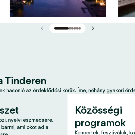
a Tinderen
k hasonló az érdeklődési körük. Íme, néhány gyakori érde
szet
Közösségi
programok
ozi, nyelvi eszmecsere,
 bármi, ami okot ad a
Koncertek, fesztiválok, k
sre.