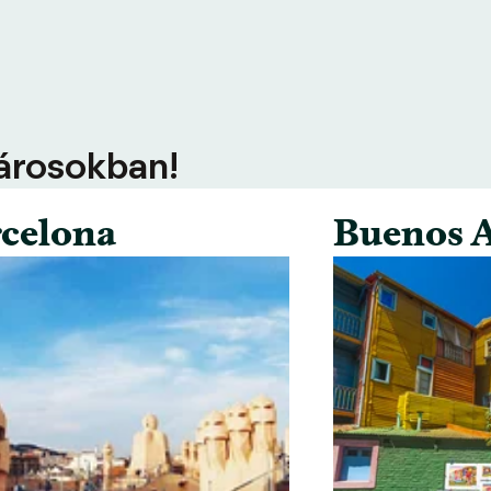
városokban!
celona
Buenos A