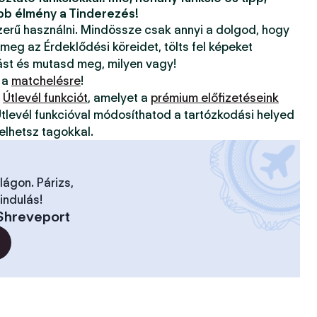
bb élmény a Tinderezés!
szerű használni. Mindössze csak annyi a dolgod, hogy
 meg az Érdeklődési köreidet, tölts fel képeket
ást és mutasd meg, milyen vagy!
 a
matchelésre
!
z
Útlevél funkciót
, amelyet a
prémium előfizetéseink
tlevél funkcióval módosíthatod a tartózkodási helyed
elhetsz tagokkal.
ilágon. Párizs,
indulás!
Shreveport