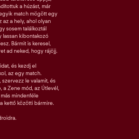
dítottuk a húzást, már
ndegyik match mögött egy
z az a hely, ahol olyan
y sosem találkoztál
gy lassan kibontakozó
esz. Bármit is keresel,
et ad neked, hogy rájöjj.
idat, és kezdj el
jkol, az egy match.
 szervezz le valamit, és
, a Zene mód, az Útlevél,
l más mindenféle
 kettő közötti bármire.
roidra.