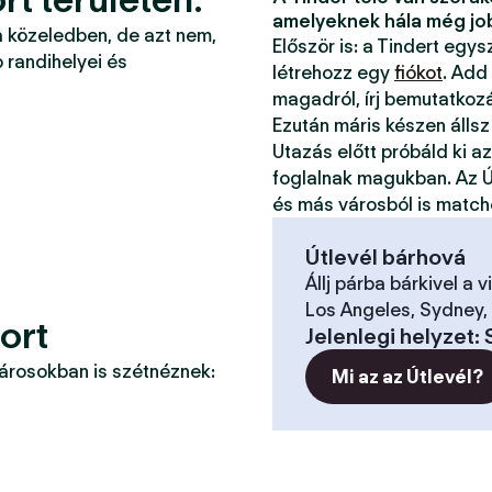
amelyeknek hála még jo
a közeledben, de azt nem,
Először is: a Tindert egy
 randihelyei és
létrehozz egy
fiókot
. Add
magadról, írj bemutatkoz
Ezután máris készen állsz
Utazás előtt próbáld ki a
foglalnak magukban. Az Ú
és más városból is match
Útlevél bárhová
Állj párba bárkivel a v
Los Angeles, Sydney, 
ort
Jelenlegi helyzet
:
városokban is szétnéznek:
Mi az az Útlevél?