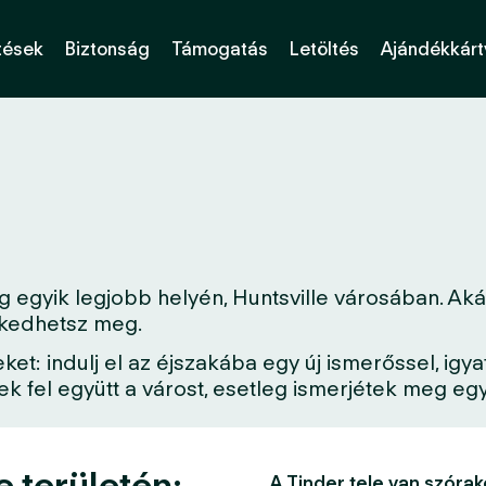
tések
Biztonság
Támogatás
Letöltés
Ajándékkárt
 egyik legjobb helyén, Huntsville városában. Akár
erkedhetsz meg.
: indulj el az éjszakába egy új ismerőssel, igya
 fel együtt a várost, esetleg ismerjétek meg egy 
e területén:
A Tinder tele van szórak