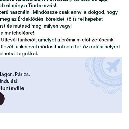
bb élmény a Tinderezés!
szerű használni. Mindössze csak annyi a dolgod, hogy
 meg az Érdeklődési köreidet, tölts fel képeket
ást és mutasd meg, milyen vagy!
 a
matchelésre
!
z
Útlevél funkciót
, amelyet a
prémium előfizetéseink
tlevél funkcióval módosíthatod a tartózkodási helyed
elhetsz tagokkal.
ilágon. Párizs,
indulás!
Huntsville