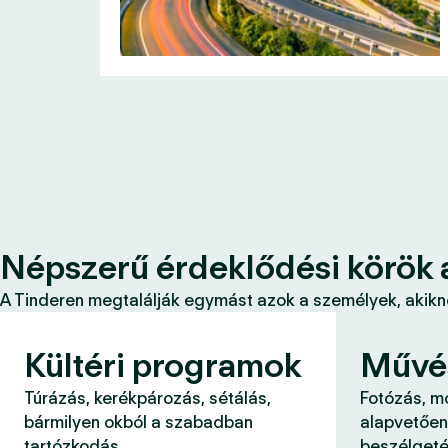
Népszerű érdeklődési körök 
A Tinderen megtalálják egymást azok a személyek, akikne
Kültéri programok
Művé
Túrázás, kerékpározás, sétálás,
Fotózás, m
bármilyen okból a szabadban
alapvetően
tartózkodás.
beszélgeté