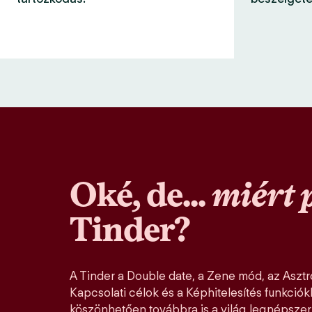
Oké, de...
miért 
Tinder?
A Tinder a Double date, a Zene mód, az Asztro
Kapcsolati célok és a Képhitelesítés funkció
köszönhetően továbbra is a világ legnépszer