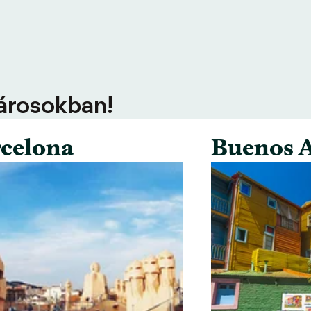
városokban!
celona
Buenos A