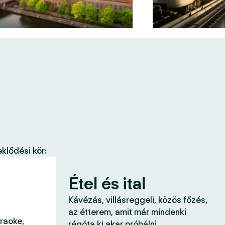
klődési kör:
Étel és ital
Kávézás, villásreggeli, közös főzés,
az étterem, amit már mindenki
araoke,
régóta ki akar próbálni.