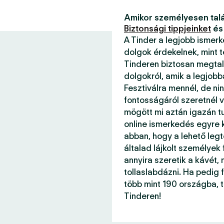
Amikor személyesen talá
Biztonsági tippjeinket
és
A Tinder a legjobb ismer
dolgok érdekelnek, mint 
Tinderen biztosan megtal
dolgokról, amik a legjob
Fesztiválra mennél, de ni
fontosságáról szeretnél v
mögött mi aztán igazán 
online ismerkedés egyre k
abban, hogy a lehető legt
általad lájkolt személyek
annyira szeretik a kávét, 
tollaslabdázni. Ha pedig f
több mint 190 országba, 
Tinderen!