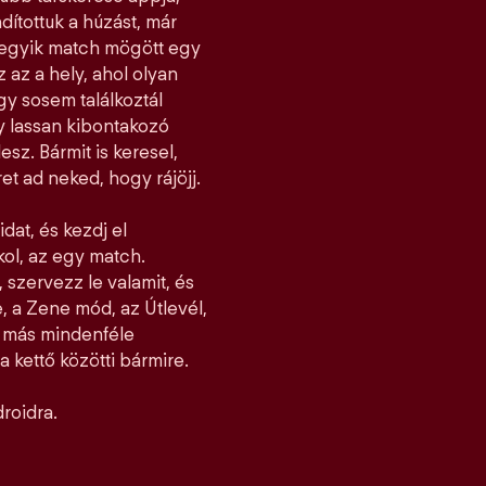
dítottuk a húzást, már
ndegyik match mögött egy
z az a hely, ahol olyan
y sosem találkoztál
gy lassan kibontakozó
esz. Bármit is keresel,
et ad neked, hogy rájöjj.
idat, és kezdj el
jkol, az egy match.
 szervezz le valamit, és
, a Zene mód, az Útlevél,
l más mindenféle
 kettő közötti bármire.
roidra.