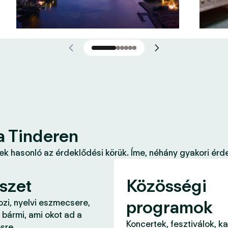
a Tinderen
k hasonló az érdeklődési körük. Íme, néhány gyakori érde
szet
Közösségi
programok
ozi, nyelvi eszmecsere,
 bármi, ami okot ad a
Koncertek, fesztiválok, k
sre.