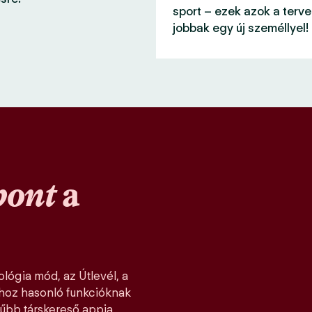
sport – ezek azok a terve
jobbak egy új személlyel!
pont
a
lógia mód, az Útlevél, a
khoz hasonló funkcióknak
űbb társkereső appja,