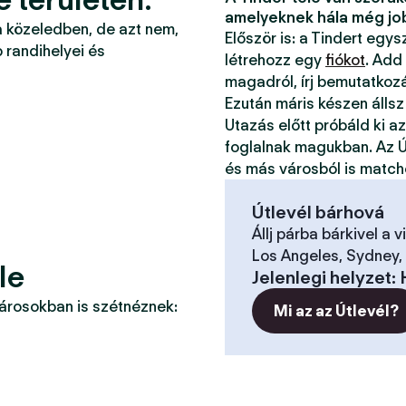
amelyeknek hála még jo
a közeledben, de azt nem,
Először is: a Tindert egy
 randihelyei és
létrehozz egy
fiókot
. Add
magadról, írj bemutatkoz
Ezután máris készen állsz
Utazás előtt próbáld ki a
foglalnak magukban. Az Ú
és más városból is match
Útlevél bárhová
Állj párba bárkivel a v
Los Angeles, Sydney, 
le
Jelenlegi helyzet
:
városokban is szétnéznek:
Mi az az Útlevél?