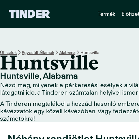
T
Termék
Előfize
i
n
d
e
r
K
Úti célok
Egyesült Államok
Alabama
Huntsville
Huntsville
e
z
d
Huntsville, Alabama
ő
Nézd meg, milyenek a párkeresési esélyek a világ
o
l
látogatni ide, a Tinderen számtalan helyivel ism
d
A Tinderen megtalálod a hozzád hasonló embereket
a
kávézzatok egy közeli kávézóban. Vagy fedezzétek
l
számotokra!
Néhány randiötlet Huntsvill