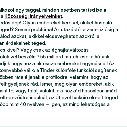
lkozol egy taggal, minden esetben tartsd be a
 a
Közösségi irányelveinket
.
kedős app! Olyan embereket keresel, akiket hasonló
téged? Semmi probléma! Az utazástól a zenei ízlésig a
álod azokat, akikkel elcseveghetsz azokról a
ban érdekelnek téged.
ncs kivel? Vagy csak az éghajlatváltozás
alakivel beszélni? 55 milliárd match-csel a hátunk
tudjuk hogy hozzunk össze embereket egymással! Az
önnyebbé válik: a Tinder különféle funkciói segítenek
öbben rátaláljanak a profilodra, valamint, hogy az
 felfigyeljenek rád. Ismerj meg olyan embereket, akik
mint te, vagy találj valakit, aki hozzád hasonlóan imád
elfedezőútra indulnál, az Útlevél funkció elrepít téged
több mint 40 nyelven — igen, ez mind lehetséges a