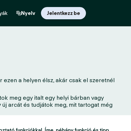
yák
Nyelv
Jelentkezz be
 ezen a helyen élsz, akár csak el szeretnél
tok meg egy italt egy helyi bárban vagy
új arcát és tudjátok meg, mit tartogat még
oztató funkciókkal. Íme, néhány funkció és tipp,