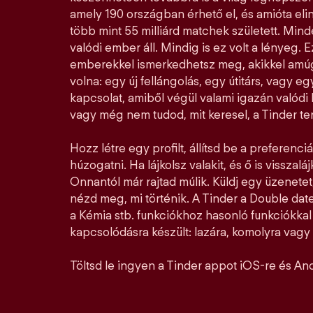
amely 190 országban érhető el, és amióta elin
több mint 55 milliárd matchek született. Mi
valódi ember áll. Mindig is ez volt a lényeg. E
emberekkel ismerkedhetsz meg, akikkel amúg
volna: egy új fellángolás, egy útitárs, vagy e
kapcsolat, amiből végül valami igazán valódi l
vagy még nem tudod, mit keresel, a Tinder ter
Hozz létre egy profilt, állítsd be a preferenciá
húzogatni. Ha lájkolsz valakit, és ő is visszalá
Onnantól már rajtad múlik. Küldj egy üzenetet,
nézd meg, mi történik. A Tinder a Double date
a Kémia stb. funkciókhoz hasonló funkciókka
kapcsolódásra készült: lazára, komolyra vagy a
Töltsd le ingyen a Tinder appot iOS-re és And