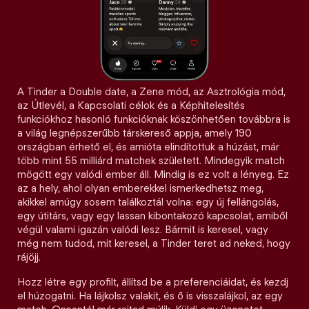
A Tinder a Double date, a Zene mód, az Asztrológia mód,
az Útlevél, a Kapcsolati célok és a Képhitelesítés
funkciókhoz hasonló funkcióknak köszönhetően továbbra is
a világ legnépszerűbb társkereső appja, amely 190
országban érhető el, és amióta elindítottuk a húzást, már
több mint 55 milliárd matchek született. Mindegyik match
mögött egy valódi ember áll. Mindig is ez volt a lényeg. Ez
az a hely, ahol olyan emberekkel ismerkedhetsz meg,
akikkel amúgy sosem találkoztál volna: egy új fellángolás,
egy útitárs, vagy egy lassan kibontakozó kapcsolat, amiből
végül valami igazán valódi lesz. Bármit is keresel, vagy
még nem tudod, mit keresel, a Tinder teret ad neked, hogy
rájöjj.
Hozz létre egy profilt, állítsd be a preferenciáidat, és kezdj
el húzogatni. Ha lájkolsz valakit, és ő is visszalájkol, az egy