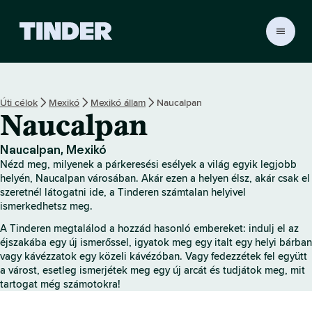
T
i
n
d
e
Úti célok
Mexikó
Mexikó állam
Naucalpan
r
Naucalpan
K
e
z
Naucalpan, Mexikó
d
Nézd meg, milyenek a párkeresési esélyek a világ egyik legjobb
ő
helyén, Naucalpan városában. Akár ezen a helyen élsz, akár csak el
o
szeretnél látogatni ide, a Tinderen számtalan helyivel
ismerkedhetsz meg.
l
d
A Tinderen megtalálod a hozzád hasonló embereket: indulj el az
a
éjszakába egy új ismerőssel, igyatok meg egy italt egy helyi bárban
l
vagy kávézzatok egy közeli kávézóban. Vagy fedezzétek fel együtt
a várost, esetleg ismerjétek meg egy új arcát és tudjátok meg, mit
tartogat még számotokra!