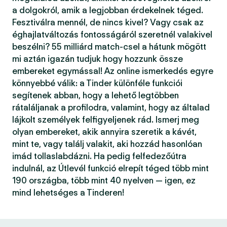
a dolgokról, amik a legjobban érdekelnek téged.
Fesztiválra mennél, de nincs kivel? Vagy csak az
éghajlatváltozás fontosságáról szeretnél valakivel
beszélni? 55 milliárd match-csel a hátunk mögött
mi aztán igazán tudjuk hogy hozzunk össze
embereket egymással! Az online ismerkedés egyre
könnyebbé válik: a Tinder különféle funkciói
segítenek abban, hogy a lehető legtöbben
rátaláljanak a profilodra, valamint, hogy az általad
lájkolt személyek felfigyeljenek rád. Ismerj meg
olyan embereket, akik annyira szeretik a kávét,
mint te, vagy találj valakit, aki hozzád hasonlóan
imád tollaslabdázni. Ha pedig felfedezőútra
indulnál, az Útlevél funkció elrepít téged több mint
190 országba, több mint 40 nyelven — igen, ez
mind lehetséges a Tinderen!