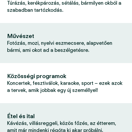
Túrázás, kerékpározás, sétálás, bármilyen okból a
szabadban tartózkodás.
Művészet
Fotózás, mozi, nyelvi eszmecsere, alapvetően
bármi, ami okot ad a beszélgetésre.
Közösségi programok
Koncertek, fesztiválok, karaoke, sport – ezek azok
a tervek, amik jobbak egy új személlyel!
Étel és ital
Kávézás, villásreggeli, közös főzés, az étterem,
amit már mindenki régóta ki akar próbálni.