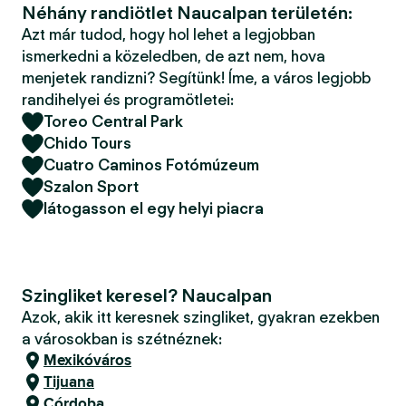
Néhány randiötlet Naucalpan területén:
Azt már tudod, hogy hol lehet a legjobban
ismerkedni a közeledben, de azt nem, hova
menjetek randizni? Segítünk! Íme, a város legjobb
randihelyei és programötletei:
Toreo Central Park
Chido Tours
Cuatro Caminos Fotómúzeum
Szalon Sport
látogasson el egy helyi piacra
Szingliket keresel? Naucalpan
Azok, akik itt keresnek szingliket, gyakran ezekben
a városokban is szétnéznek:
Mexikóváros
Tijuana
Córdoba