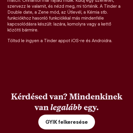
match. Onnantól már rajtad múlik. Küldj egy üzenetet,
szervezz le valamit, és nézd meg, mi történik. A Tinder a
Double date, a Zene mód, az Útlevél, a Kémia stb.
funkciókhoz hasonló funkciókkal más mindenféle
kapcsolódásra készült: lazára, komolyra vagy a kettő
közötti bármire.
Töltsd le ingyen a Tinder appot iOS-re és Androidra.
Kérdésed van? Mindenkinek
van
legalább
egy.
GYIK felkeresése