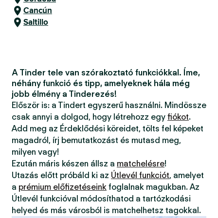
Cancún
Saltillo
A Tinder tele van szórakoztató funkciókkal. Íme,
néhány funkció és tipp, amelyeknek hála még
jobb élmény a Tinderezés!
Először is: a Tindert egyszerű használni. Mindössze
csak annyi a dolgod, hogy létrehozz egy
fiókot
.
Add meg az Érdeklődési köreidet, tölts fel képeket
magadról, írj bemutatkozást és mutasd meg,
milyen vagy!
Ezután máris készen állsz a
matchelésre
!
Utazás előtt próbáld ki az
Útlevél funkciót
, amelyet
a
prémium előfizetéseink
foglalnak magukban. Az
Útlevél funkcióval módosíthatod a tartózkodási
helyed és más városból is matchelhetsz tagokkal.