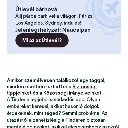
Útlevél bárhová
Állj párba bárkivel a világon. Párizs,
Los Angeles, Sydney, indulás!
Jelenlegi helyzet
:
Naucalpan
Mi az az Útlevél?
Amikor személyesen találkozol egy taggal,
minden esetben tartsd be a
Biztonsági
tippjeinket
és a
Közösségi irányelveinket
.
A Tinder a legjobb ismerkedős app! Olyan
embereket keresel, akiket hasonló dolgok
érdekelnek, mint téged? Semmi probléma! Az
utazástól a zenei ízlésig a Tinderen biztosan
megtalálod azokat, akikkel elcseveghetsz azokról