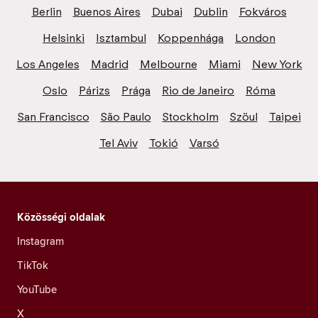
Berlin
Buenos Aires
Dubai
Dublin
Fokváros
Helsinki
Isztambul
Koppenhága
London
Los Angeles
Madrid
Melbourne
Miami
New York
Oslo
Párizs
Prága
Rio de Janeiro
Róma
San Francisco
São Paulo
Stockholm
Szöul
Taipei
Tel Aviv
Tokió
Varsó
Közösségi oldalak
Instagram
TikTok
YouTube
X