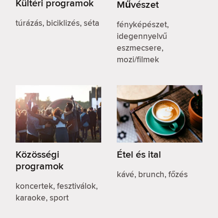
Kültéri programok
Művészet
túrázás, biciklizés, séta
fényképészet,
idegennyelvű
eszmecsere,
mozi/filmek
Közösségi
Étel és ital
programok
kávé, brunch, főzés
koncertek, fesztiválok,
karaoke, sport