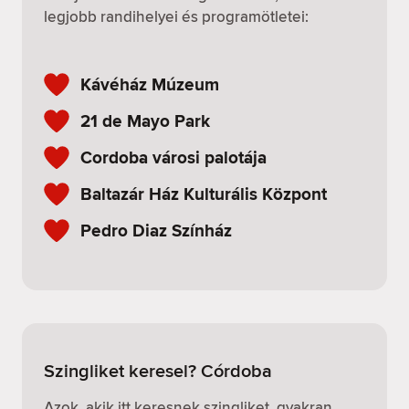
legjobb randihelyei és programötletei:
Kávéház Múzeum
21 de Mayo Park
Cordoba városi palotája
Baltazár Ház Kulturális Központ
Pedro Diaz Színház
Szingliket keresel? Córdoba
Azok, akik itt keresnek szingliket, gyakran