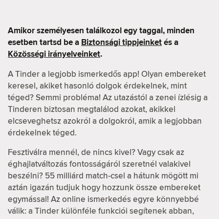
Amikor személyesen találkozol egy taggal, minden
esetben tartsd be a
Biztonsági tippjeinket
és a
Közösségi irányelveinket
.
A Tinder a legjobb ismerkedős app! Olyan embereket
keresel, akiket hasonló dolgok érdekelnek, mint
téged? Semmi probléma! Az utazástól a zenei ízlésig a
Tinderen biztosan megtalálod azokat, akikkel
elcseveghetsz azokról a dolgokról, amik a legjobban
érdekelnek téged.
Fesztiválra mennél, de nincs kivel? Vagy csak az
éghajlatváltozás fontosságáról szeretnél valakivel
beszélni? 55 milliárd match-csel a hátunk mögött mi
aztán igazán tudjuk hogy hozzunk össze embereket
egymással! Az online ismerkedés egyre könnyebbé
válik: a Tinder különféle funkciói segítenek abban,