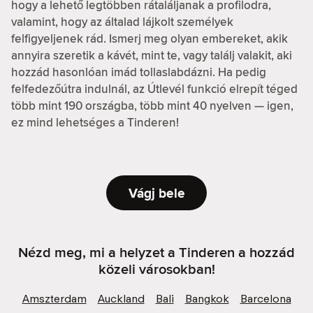
hogy a lehető legtöbben rátaláljanak a profilodra,
valamint, hogy az általad lájkolt személyek
felfigyeljenek rád. Ismerj meg olyan embereket, akik
annyira szeretik a kávét, mint te, vagy találj valakit, aki
hozzád hasonlóan imád tollaslabdázni. Ha pedig
felfedezőútra indulnál, az Útlevél funkció elrepít téged
több mint 190 országba, több mint 40 nyelven — igen,
ez mind lehetséges a Tinderen!
Vágj bele
Nézd meg, mi a helyzet a Tinderen a hozzád
közeli városokban!
Amszterdam
Auckland
Bali
Bangkok
Barcelona