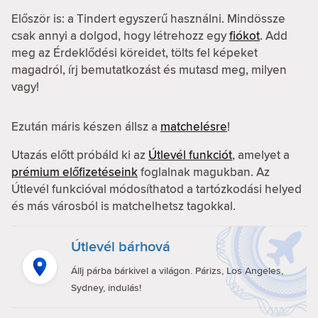
Először is: a Tindert egyszerű használni. Mindössze
csak annyi a dolgod, hogy létrehozz egy
fiókot
. Add
meg az Érdeklődési köreidet, tölts fel képeket
magadról, írj bemutatkozást és mutasd meg, milyen
vagy!
Ezután máris készen állsz a
matchelésre
!
Utazás előtt próbáld ki az
Útlevél funkciót
, amelyet a
prémium előfizetéseink
foglalnak magukban. Az
Útlevél funkcióval módosíthatod a tartózkodási helyed
és más városból is matchelhetsz tagokkal.
Útlevél bárhová
Állj párba bárkivel a világon. Párizs, Los Angeles,
Sydney, indulás!