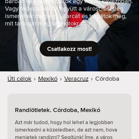
bárban vagy kávézzatok egy közeli kávézóban.
Vagy fedezzétek fel együtt a várost, esetleg
ismerjétek meg egy új arcát és tudjátok meg,
mit tartogat még számotokra!
Csatlakozz most!
Úti célok
›
Mexikó
›
Veracruz
›
Córdoba
Randiötletek. Córdoba, Mexikó
Azt már tudod, hogy hol lehet a legjobban
ismerkedni a közeledben, de azt nem, hova
menjetek randizni? Segítünk! Íme, a város