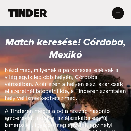
T
i
n
d
e
Match keresése! Córdoba,
r
K
Mexikó
e
z
d
Nézd meg, milyenek a párkeresési esélyek a
ő
világ egyik legjobb helyén, Córdoba
o
városában. Akár ezen a helyen élsz, akár csak
l
el szeretnél látogatni ide, a Tinderen számtalan
d
helyivel ismerkedhetsz meg.
a
l
A Tinderen megtalálod a hozzád hasonló
embereket: indulj el az éjszakába egy új
ismerőssel, igyatok meg egy italt egy helyi