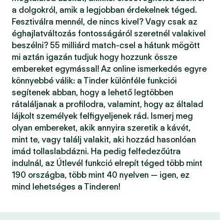
a dolgokról, amik a legjobban érdekelnek téged.
Fesztiválra mennél, de nincs kivel? Vagy csak az
éghajlatváltozás fontosságáról szeretnél valakivel
beszélni? 55 milliárd match-csel a hátunk mögött
mi aztán igazán tudjuk hogy hozzunk össze
embereket egymással! Az online ismerkedés egyre
könnyebbé válik: a Tinder különféle funkciói
segítenek abban, hogy a lehető legtöbben
rátaláljanak a profilodra, valamint, hogy az általad
lájkolt személyek felfigyeljenek rád. Ismerj meg
olyan embereket, akik annyira szeretik a kávét,
mint te, vagy találj valakit, aki hozzád hasonlóan
imád tollaslabdázni. Ha pedig felfedezőútra
indulnál, az Útlevél funkció elrepít téged több mint
190 országba, több mint 40 nyelven — igen, ez
mind lehetséges a Tinderen!