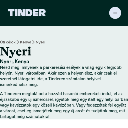
T
i
n
d
e
Úti célok
Kenya
Nyeri
r
Nyeri
K
e
z
Nyeri, Kenya
d
Nézd meg, milyenek a párkeresési esélyek a világ egyik legjobb
ő
helyén, Nyeri városában. Akár ezen a helyen élsz, akár csak el
o
szeretnél látogatni ide, a Tinderen számtalan helyivel
ismerkedhetsz meg.
l
d
A Tinderen megtalálod a hozzád hasonló embereket: indulj el az
a
éjszakába egy új ismerőssel, igyatok meg egy italt egy helyi bárban
l
vagy kávézzatok egy közeli kávézóban. Vagy fedezzétek fel együtt
a várost, esetleg ismerjétek meg egy új arcát és tudjátok meg, mit
tartogat még számotokra!