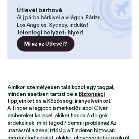
Útlevél bárhová
Állj párba bárkivel a világon. Párizs,
Los Angeles, Sydney, indulás!
Jelenlegi helyzet
:
Nyeri
Mi az az Útlevél?
Amikor személyesen találkozol egy taggal,
minden esetben tartsd be a
Biztonsági
tippjeinket
és a
Közösségi irányelveinket
.
A Tinder a legjobb ismerkedős app! Olyan
embereket keresel, akiket hasonló dolgok
érdekelnek, mint téged? Semmi probléma! Az
utazástól a zenei ízlésig a Tinderen biztosan
megtalálod azokat, akikkel elcseveghetsz azokról