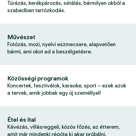
Túrázás, kerékpározás, sétálás, bármilyen okból a
szabadban tartózkodás.
Művészet
Fotózás, mozi, nyelvi eszmecsere, alapvetően
bármi, ami okot ad a beszélgetésre.
Közösségi programok
Koncertek, fesztiválok, karaoke, sport – ezek azok
a tervek, amik jobbak egy új személlyel!
Étel és ital
Kávézás, villásreggeli, közös főzés, az étterem,
amit már mindenki régóta ki akar próbálni.