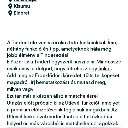
Kisumu
Eldoret
A Tinder tele van szórakoztató funkciókkal. Íme,
néhány funkció és tipp, amelyeknek hála még
jobb élmény a Tinderezés!
Először is: a Tindert egyszerű használni. Mindössze
csak annyi a dolgod, hogy létrehozz egy
fiókot
.
Add meg az Érdeklődési köreidet, tölts fel képeket
magadról, írj bemutatkozást és mutasd meg,
milyen vagy!
Ezután máris készen állsz a
matchelésre
!
Utazás előtt próbáld ki az
Útlevél funkciót
, amelyet
a
prémium előfizetéseink
foglalnak magukban. Az
Útlevél funkcióval módosíthatod a tartózkodási
helyed és más városból is matchelhetsz tagokkal.