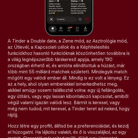
A Tinder a Double date, a Zene mód, az Asztrológia mód,
az Útlevél, a Kapcsolati célok és a Képhitelesítés
funkciókhoz hasonló funkcióknak köszönhetően továbbra is
a világ legnépszerűbb társkereső appja, amely 190
országban érhető el, és amióta elindítottuk a húzást, már
több mint 55 milliárd matchek született. Mindegyik match
mögött egy valódi ember áll. Mindig is ez volt a lényeg. Ez
az a hely, ahol olyan emberekkel ismerkedhetsz meg,
akikkel amúgy sosem találkoztál volna: egy új fellángolás,
egy útitárs, vagy egy lassan kibontakozó kapcsolat, amiből
végül valami igazán valódi lesz. Bármit is keresel, vagy
még nem tudod, mit keresel, a Tinder teret ad neked, hogy
rájöjj.
Hozz létre egy profilt, állítsd be a preferenciáidat, és kezdj
el húzogatni. Ha lájkolsz valakit, és ő is visszalájkol, az egy