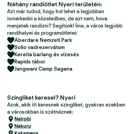
Néhány randiötlet Nyeri területén:
Azt már tudod, hogy hol lehet a legjobban
ismerkedni a közeledben, de azt nem, hova
menjetek randizni? Segítünk! Íme, a város legjobb
randihelyei és programötletei:
Aberdare Nemzeti Park
Solio vadrezervátum
Kereita barlang és vízesés
Rapids tábor
Jangwani Camp Sagana
Szingliket keresel? Nyeri
Azok, akik itt keresnek szingliket, gyakran ezekben
a városokban is szétnéznek:
Nairobi
Nakuru
Kakamega