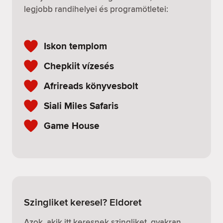
legjobb randihelyei és programötletei:
Iskon templom
Chepkiit vízesés
Afrireads könyvesbolt
Siali Miles Safaris
Game House
Szingliket keresel? Eldoret
Azok, akik itt keresnek szingliket, gyakran