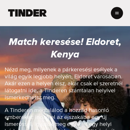
T
i
n
d
e
Match keresése! Eldoret,
r
K
Kenya
e
z
d
Nézd meg, milyenek a párkeresési esélyek a
ő
világ egyik legjobb helyén, Eldoret városában.
o
Akár ezen a helyen élsz, akár csak el szeretnél
l
látogatni ide, a Tinderen számtalan helyivel
d
ismerkedhetsz meg.
a
l
A Tinderen megtalálod a hozzád hasonló
embereket: indulj el az éjszakába egy új
ismerőssel, igyatok meg egy italt egy helyi