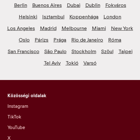
Berlin
Buenos Aires
Dubai
Dublin
Fokváros
Helsinki
Isztambul
Koppenhága
London
Los Angeles
Madrid
Melbourne
Miami
New York
Oslo
Párizs
Prága
Rio de Janeiro
Róma
San Francisco
São Paulo
Stockholm
Szöul
Taipei
Tel Aviv
Tokió
Varsó
Közösségi oldalak
Instagram
TikTok
YouTube
X