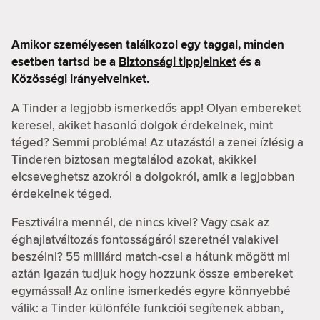
Amikor személyesen találkozol egy taggal, minden
esetben tartsd be a
Biztonsági tippjeinket
és a
Közösségi irányelveinket
.
A Tinder a legjobb ismerkedős app! Olyan embereket
keresel, akiket hasonló dolgok érdekelnek, mint
téged? Semmi probléma! Az utazástól a zenei ízlésig a
Tinderen biztosan megtalálod azokat, akikkel
elcseveghetsz azokról a dolgokról, amik a legjobban
érdekelnek téged.
Fesztiválra mennél, de nincs kivel? Vagy csak az
éghajlatváltozás fontosságáról szeretnél valakivel
beszélni? 55 milliárd match-csel a hátunk mögött mi
aztán igazán tudjuk hogy hozzunk össze embereket
egymással! Az online ismerkedés egyre könnyebbé
válik: a Tinder különféle funkciói segítenek abban,