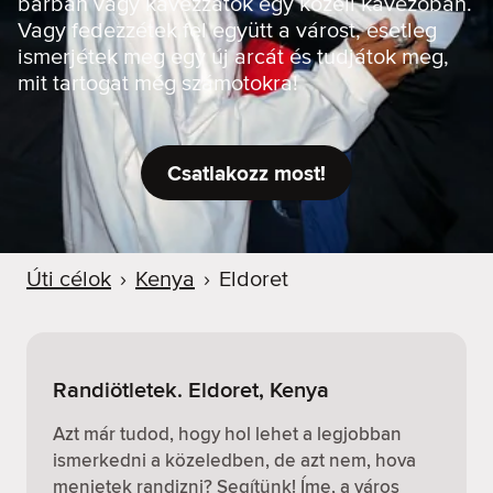
bárban vagy kávézzatok egy közeli kávézóban.
Vagy fedezzétek fel együtt a várost, esetleg
ismerjétek meg egy új arcát és tudjátok meg,
mit tartogat még számotokra!
Csatlakozz most!
Úti célok
›
Kenya
›
Eldoret
Randiötletek. Eldoret, Kenya
Azt már tudod, hogy hol lehet a legjobban
ismerkedni a közeledben, de azt nem, hova
menjetek randizni? Segítünk! Íme, a város