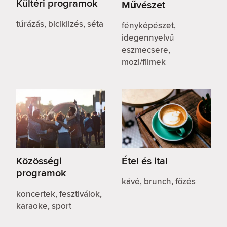
Kültéri programok
Művészet
túrázás, biciklizés, séta
fényképészet,
idegennyelvű
eszmecsere,
mozi/filmek
Közösségi
Étel és ital
programok
kávé, brunch, főzés
koncertek, fesztiválok,
karaoke, sport