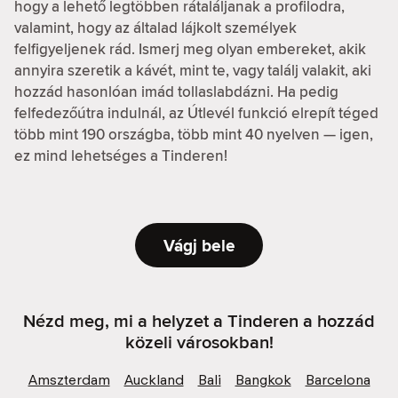
hogy a lehető legtöbben rátaláljanak a profilodra,
valamint, hogy az általad lájkolt személyek
felfigyeljenek rád. Ismerj meg olyan embereket, akik
annyira szeretik a kávét, mint te, vagy találj valakit, aki
hozzád hasonlóan imád tollaslabdázni. Ha pedig
felfedezőútra indulnál, az Útlevél funkció elrepít téged
több mint 190 országba, több mint 40 nyelven — igen,
ez mind lehetséges a Tinderen!
Vágj bele
Nézd meg, mi a helyzet a Tinderen a hozzád
közeli városokban!
Amszterdam
Auckland
Bali
Bangkok
Barcelona