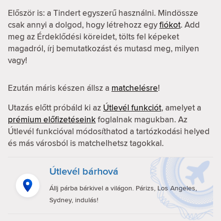
Először is: a Tindert egyszerű használni. Mindössze
csak annyi a dolgod, hogy létrehozz egy
fiókot
. Add
meg az Érdeklődési köreidet, tölts fel képeket
magadról, írj bemutatkozást és mutasd meg, milyen
vagy!
Ezután máris készen állsz a
matchelésre
!
Utazás előtt próbáld ki az
Útlevél funkciót
, amelyet a
prémium előfizetéseink
foglalnak magukban. Az
Útlevél funkcióval módosíthatod a tartózkodási helyed
és más városból is matchelhetsz tagokkal.
Útlevél bárhová
Állj párba bárkivel a világon. Párizs, Los Angeles,
Sydney, indulás!