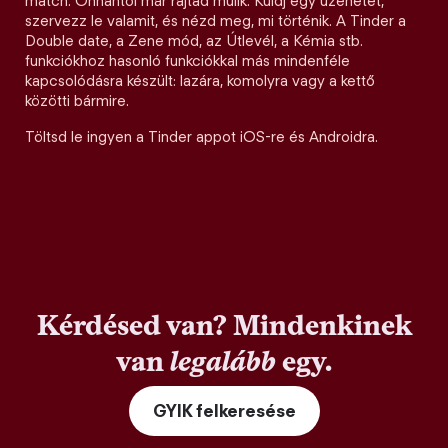
match. Onnantól már rajtad múlik. Küldj egy üzenetet,
szervezz le valamit, és nézd meg, mi történik. A Tinder a
Double date, a Zene mód, az Útlevél, a Kémia stb.
funkciókhoz hasonló funkciókkal más mindenféle
kapcsolódásra készült: lazára, komolyra vagy a kettő
közötti bármire.
Töltsd le ingyen a Tinder appot iOS-re és Androidra.
Kérdésed van? Mindenkinek
van
legalább
egy.
GYIK felkeresése