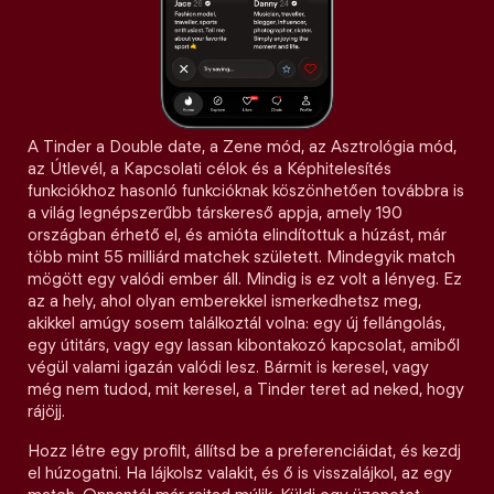
A Tinder a Double date, a Zene mód, az Asztrológia mód,
az Útlevél, a Kapcsolati célok és a Képhitelesítés
funkciókhoz hasonló funkcióknak köszönhetően továbbra is
a világ legnépszerűbb társkereső appja, amely 190
országban érhető el, és amióta elindítottuk a húzást, már
több mint 55 milliárd matchek született. Mindegyik match
mögött egy valódi ember áll. Mindig is ez volt a lényeg. Ez
az a hely, ahol olyan emberekkel ismerkedhetsz meg,
akikkel amúgy sosem találkoztál volna: egy új fellángolás,
egy útitárs, vagy egy lassan kibontakozó kapcsolat, amiből
végül valami igazán valódi lesz. Bármit is keresel, vagy
még nem tudod, mit keresel, a Tinder teret ad neked, hogy
rájöjj.
Hozz létre egy profilt, állítsd be a preferenciáidat, és kezdj
el húzogatni. Ha lájkolsz valakit, és ő is visszalájkol, az egy