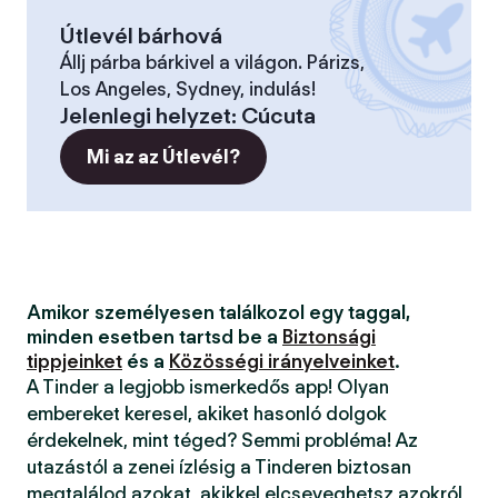
Útlevél bárhová
Állj párba bárkivel a világon. Párizs,
Los Angeles, Sydney, indulás!
Jelenlegi helyzet
:
Cúcuta
Mi az az Útlevél?
Amikor személyesen találkozol egy taggal,
minden esetben tartsd be a
Biztonsági
tippjeinket
és a
Közösségi irányelveinket
.
A Tinder a legjobb ismerkedős app! Olyan
embereket keresel, akiket hasonló dolgok
érdekelnek, mint téged? Semmi probléma! Az
utazástól a zenei ízlésig a Tinderen biztosan
megtalálod azokat, akikkel elcseveghetsz azokról