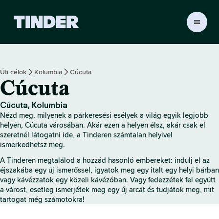
T
i
n
d
e
Úti célok
Kolumbia
Cúcuta
r
Cúcuta
K
e
z
Cúcuta, Kolumbia
d
Nézd meg, milyenek a párkeresési esélyek a világ egyik legjobb
ő
helyén, Cúcuta városában. Akár ezen a helyen élsz, akár csak el
o
szeretnél látogatni ide, a Tinderen számtalan helyivel
ismerkedhetsz meg.
l
d
A Tinderen megtalálod a hozzád hasonló embereket: indulj el az
a
éjszakába egy új ismerőssel, igyatok meg egy italt egy helyi bárban
l
vagy kávézzatok egy közeli kávézóban. Vagy fedezzétek fel együtt
a várost, esetleg ismerjétek meg egy új arcát és tudjátok meg, mit
tartogat még számotokra!