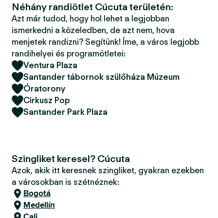
Néhány randiötlet Cúcuta területén:
Azt már tudod, hogy hol lehet a legjobban
ismerkedni a közeledben, de azt nem, hova
menjetek randizni? Segítünk! Íme, a város legjobb
randihelyei és programötletei:
Ventura Plaza
Santander tábornok szülőháza Múzeum
Óratorony
Cirkusz Pop
Santander Park Plaza
Szingliket keresel? Cúcuta
Azok, akik itt keresnek szingliket, gyakran ezekben
a városokban is szétnéznek:
Bogotá
Medellín
Cali