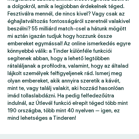
a dolgokról, amik a legjobban érdekelnek téged.
Fesztiválra mennél, de nincs kivel? Vagy csak az
éghajlatváltozás fontosságáról szeretnél valakivel
beszélni? 55 milliárd match-csel a hátunk mögött
mi aztán igazán tudjuk hogy hozzunk össze
embereket egymással! Az online ismerkedés egyre
könnyebbé válik: a Tinder különféle funkciói
segítenek abban, hogy a lehető legtöbben
rátaláljanak a profilodra, valamint, hogy az általad
lájkolt személyek felfigyeljenek rád. Ismerj meg
olyan embereket, akik annyira szeretik a kávét,
mint te, vagy találj valakit, aki hozzád hasonlóan
imád tollaslabdázni. Ha pedig felfedezőútra
indulnál, az Útlevél funkció elrepít téged több mint
190 országba, több mint 40 nyelven — igen, ez
mind lehetséges a Tinderen!