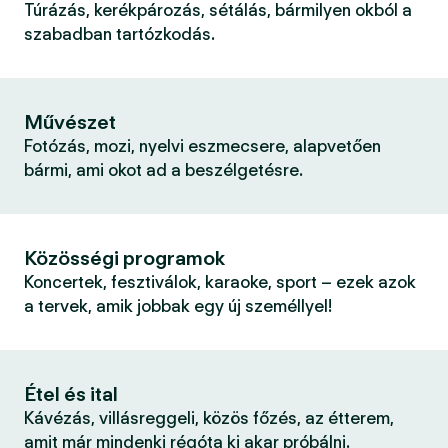
Túrázás, kerékpározás, sétálás, bármilyen okból a
szabadban tartózkodás.
Művészet
Fotózás, mozi, nyelvi eszmecsere, alapvetően
bármi, ami okot ad a beszélgetésre.
Közösségi programok
Koncertek, fesztiválok, karaoke, sport – ezek azok
a tervek, amik jobbak egy új személlyel!
Étel és ital
Kávézás, villásreggeli, közös főzés, az étterem,
amit már mindenki régóta ki akar próbálni.