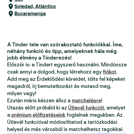
Soledad, Atlántico
Bucaramanga
A Tinder tele van szórakoztató funkciókkal. Íme,
néhány funkció és tipp, amelyeknek hála még
jobb élmény a Tinderezés!
Először is: a Tindert egyszerű használni. Mindössze
csak annyi a dolgod, hogy létrehozz egy
fiókot
.
Add meg az Érdeklődési köreidet, tölts fel képeket
magadról, írj bemutatkozást és mutasd meg,
milyen vagy!
Ezután máris készen állsz a
matchelésre
!
Utazás előtt próbáld ki az
Útlevél funkciót
, amelyet
a
prémium előfizetéseink
foglalnak magukban. Az
Útlevél funkcióval módosíthatod a tartózkodási
helyed és más városból is matchelhetsz tagokkal.