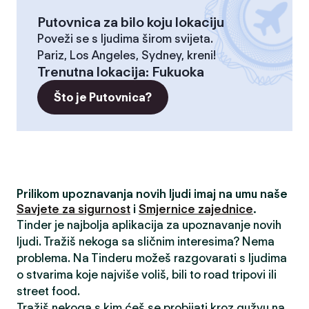
Putovnica za bilo koju lokaciju
Poveži se s ljudima širom svijeta.
Pariz, Los Angeles, Sydney, kreni!
Trenutna lokacija
:
Fukuoka
Što je Putovnica?
Prilikom upoznavanja novih ljudi imaj na umu naše
Savjete za sigurnost
i
Smjernice zajednice
.
Tinder je najbolja aplikacija za upoznavanje novih
ljudi. Tražiš nekoga sa sličnim interesima? Nema
problema. Na Tinderu možeš razgovarati s ljudima
o stvarima koje najviše voliš, bili to road tripovi ili
street food.
Tražiš nekoga s kim ćeš se probijati kroz gužvu na