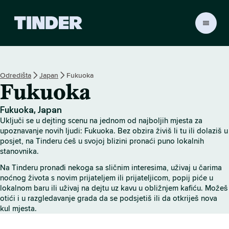
T
i
n
d
e
Odredišta
Japan
Fukuoka
r
Fukuoka
n
a
s
Fukuoka, Japan
l
Uključi se u dejting scenu na jednom od najboljih mjesta za
o
upoznavanje novih ljudi: Fukuoka. Bez obzira živiš li tu ili dolaziš u
v
posjet, na Tinderu ćeš u svojoj blizini pronaći puno lokalnih
stanovnika.
n
i
Na Tinderu pronađi nekoga sa sličnim interesima, uživaj u čarima
c
noćnog života s novim prijateljem ili prijateljicom, popij piće u
a
lokalnom baru ili uživaj na dejtu uz kavu u obližnjem kafiću. Možeš
otići i u razgledavanje grada da se podsjetiš ili da otkriješ nova
kul mjesta.