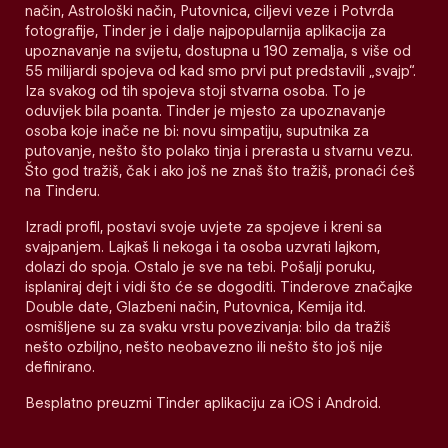
način, Astrološki način, Putovnica, ciljevi veze i Potvrda
fotografije, Tinder je i dalje najpopularnija aplikacija za
upoznavanje na svijetu, dostupna u 190 zemalja, s više od
55 milijardi spojeva od kad smo prvi put predstavili „svajp“.
Iza svakog od tih spojeva stoji stvarna osoba. To je
oduvijek bila poanta. Tinder je mjesto za upoznavanje
osoba koje inače ne bi: novu simpatiju, suputnika za
putovanje, nešto što polako tinja i prerasta u stvarnu vezu.
Što god tražiš, čak i ako još ne znaš što tražiš, pronaći ćeš
na Tinderu.
Izradi profil, postavi svoje uvjete za spojeve i kreni sa
svajpanjem. Lajkaš li nekoga i ta osoba uzvrati lajkom,
dolazi do spoja. Ostalo je sve na tebi. Pošalji poruku,
isplaniraj dejt i vidi što će se dogoditi. Tinderove značajke
Double date, Glazbeni način, Putovnica, Kemija itd.
osmišljene su za svaku vrstu povezivanja: bilo da tražiš
nešto ozbiljno, nešto neobavezno ili nešto što još nije
definirano.
Besplatno preuzmi Tinder aplikaciju za iOS i Android.