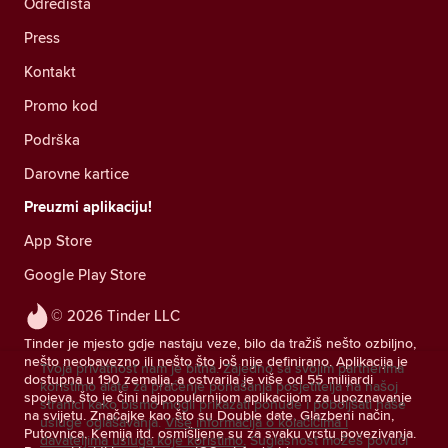
Odredišta
Press
Kontakt
Promo kod
Podrška
Darovne kartice
Preuzmi aplikaciju!
App Store
Google Play Store
© 2026 Tinder LLC
Tinder je mjesto gdje nastaju veze, bilo da tražiš nešto ozbiljno,
nešto neobavezno ili nešto što još nije definirano. Aplikacija je
Tvoja privatnost nam je bitna. Zajedno sa svojim partnerima
dostupna u 190 zemalja, a ostvarila je više od 55 milijardi
koristimo alate za praćenje ponašanja posjetitelja na našoj
spojeva, što je čini najpopularnijom aplikacijom za upoznavanje
stranici kako bismo mogli prikazati ponude i poboljšati naše
na svijetu. Značajke kao što su Double date, Glazbeni način,
usluge oglašavanja.
Više informacija o kolačićima i
Putovnica, Kemija itd. osmišljene su za svaku vrstu povezivanja.
davateljima usluga koje koristimo.
Suglasnost možeš povući