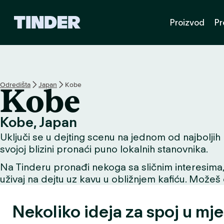
T
Proizvod
Pr
i
n
d
e
r
n
Odredišta
Japan
Kobe
Kobe
a
s
l
Kobe, Japan
o
Uključi se u dejting scenu na jednom od najboljih m
v
n
svojoj blizini pronaći puno lokalnih stanovnika.
i
Na Tinderu pronađi nekoga sa sličnim interesima, už
c
uživaj na dejtu uz kavu u obližnjem kafiću. Možeš o
a
Nekoliko ideja za spoj u mj