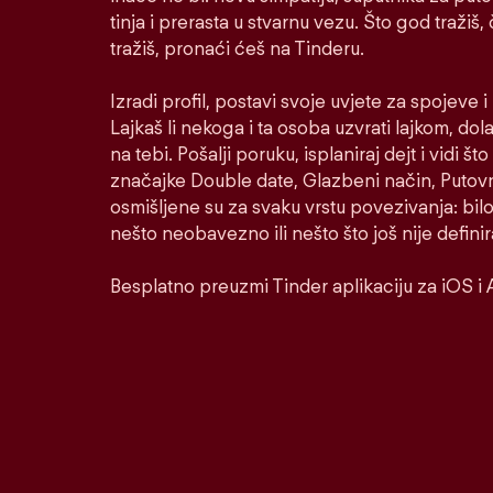
tinja i prerasta u stvarnu vezu. Što god tražiš,
tražiš, pronaći ćeš na Tinderu.
Izradi profil, postavi svoje uvjete za spojeve 
Lajkaš li nekoga i ta osoba uzvrati lajkom, dol
na tebi. Pošalji poruku, isplaniraj dejt i vidi š
značajke Double date, Glazbeni način, Putovni
osmišljene su za svaku vrstu povezivanja: bilo
nešto neobavezno ili nešto što još nije defini
Besplatno preuzmi Tinder aplikaciju za iOS i 