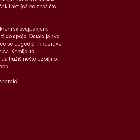
 čak i ako još ne znaš što
i kreni sa svajpanjem.
azi do spoja. Ostalo je sve
to će se dogoditi. Tinderove
ca, Kemija itd.
 da tražiš nešto ozbiljno,
rano.
Android.