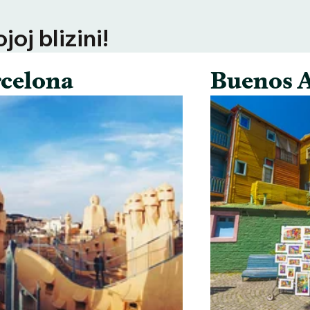
oj blizini!
celona
Buenos A