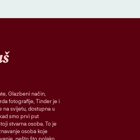
aš
te, Glazbeni način,
da fotografije, Tinder je i
e na svijetu, dostupna u
 kad smo prvi put
toji stvarna osoba. To je
oznavanje osoba koje
ovanje, nešto što polako