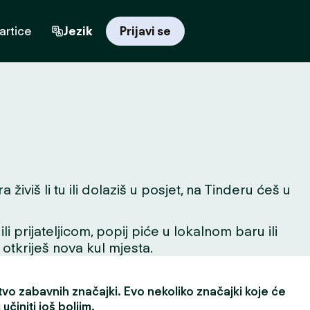
artice
Jezik
Prijavi se
iviš li tu ili dolaziš u posjet, na Tinderu ćeš u
 prijateljicom, popij piće u lokalnom baru ili
 otkriješ nova kul mjesta.
vo zabavnih značajki. Evo nekoliko značajki koje će
učiniti još boljim.