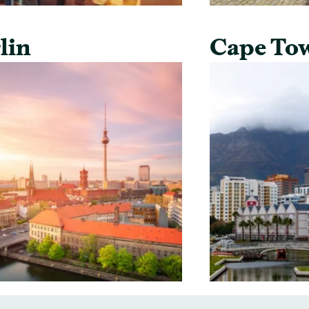
lin
Cape To