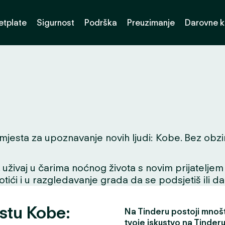
etplate
Sigurnost
Podrška
Preuzimanje
Darovne k
jesta za upoznavanje novih ljudi: Kobe. Bez obzira ž
ivaj u čarima noćnog života s novim prijateljem ili
tići i u razgledavanje grada da se podsjetiš ili da
estu Kobe:
Na Tinderu postoji mnošt
tvoje iskustvo na Tinderu 