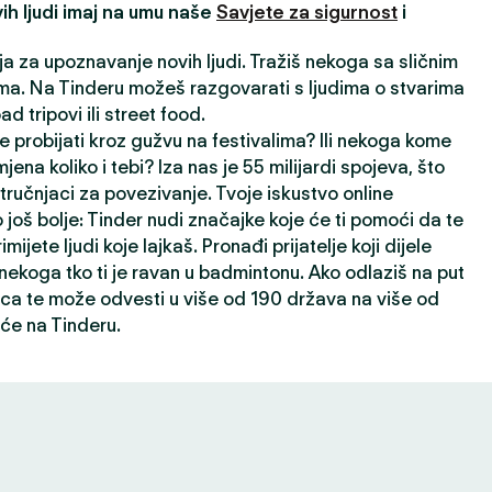
ih ljudi imaj na umu naše
Savjete za sigurnost
i
ija za upoznavanje novih ljudi. Tražiš nekoga sa sličnim
a. Na Tinderu možeš razgovarati s ljudima o stvarima
oad tripovi ili street food.
e probijati kroz gužvu na festivalima? Ili nekoga kome
jena koliko i tebi? Iza nas je 55 milijardi spojeva, što
ručnjaci za povezivanje. Tvoje iskustvo online
 još bolje: Tinder nudi značajke koje će ti pomoći da te
rimijete ljudi koje lajkaš. Pronađi prijatelje koji dijele
i nekoga tko ti je ravan u badmintonu. Ako odlaziš na put
ca te može odvesti u više od 190 država na više od
će na Tinderu.