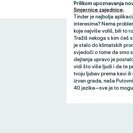
Prilikom upoznavanja nov
Smjernice zajednice
.
Tinder je najbolja aplikac
interesima? Nema problem
koje najviše voliš, bili to r
Tražiš nekoga s kim ćeš s
je stalo do klimatskih prom
svjedoči o tome da smo st
dejtanja upravo je postalo
vidi što više ljudi i da te p
tvoju ljubav prema kavi il
izvan grada, naša Putovni
40 jezika—sve je to mogu