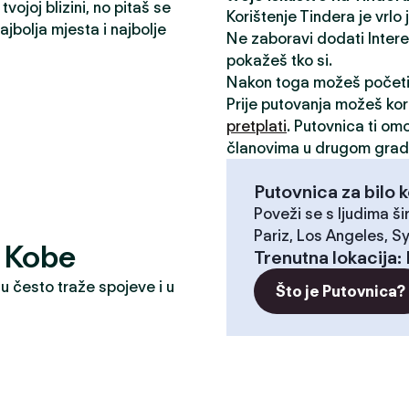
vojoj blizini, no pitaš se
Korištenje Tindera je vrlo
jbolja mjesta i najbolje
Ne zaboravi dodati Interese
pokažeš tko si.
Nakon toga možeš počet
Prije putovanja možeš kori
pretplati
. Putovnica ti om
članovima u drugom grad
Putovnica za bilo k
Poveži se s ljudima ši
Pariz, Los Angeles, Sy
? Kobe
Trenutna lokacija
:
u često traže spojeve i u
Što je Putovnica?