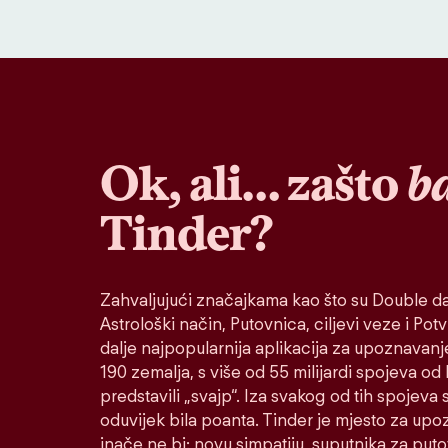
Ok, ali… zašto
b
Tinder?
Zahvaljujući značajkama kao što su Double da
Astrološki način, Putovnica, ciljevi veze i Potvr
dalje najpopularnija aplikacija za upoznavanj
190 zemalja, s više od 55 milijardi spojeva od
predstavili „svajp“. Iza svakog od tih spojeva s
oduvijek bila poanta. Tinder je mjesto za up
inače ne bi: novu simpatiju, suputnika za put