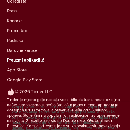
Odredišta
Press
Kontakt
Promo kod
Podrška
Darovne kartice
Preuzmi aplikaciju!
App Store
Google Play Store
© 2026 Tinder LLC
Tinder je mjesto gdje nastaju veze, bilo da tražiš nešto ozbiljno,
nešto neobavezno ili nešto što još nije definirano. Aplikacija je
Tvoja privatnost nam je bitna. Zajedno sa svojim partnerima
dostupna u 190 zemalja, a ostvarila je više od 55 milijardi
koristimo alate za praćenje ponašanja posjetitelja na našoj
spojeva, što je čini najpopularnijom aplikacijom za upoznavanje
stranici kako bismo mogli prikazati ponude i poboljšati naše
na svijetu. Značajke kao što su Double date, Glazbeni način,
usluge oglašavanja.
Više informacija o kolačićima i
Putovnica, Kemija itd. osmišljene su za svaku vrstu povezivanja.
davateljima usluga koje koristimo.
Suglasnost možeš povući