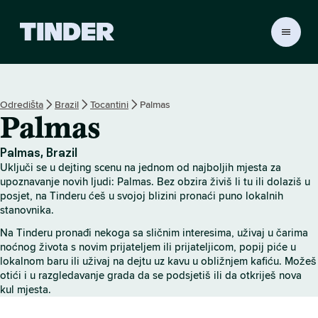
T
i
n
d
e
Odredišta
Brazil
Tocantini
Palmas
r
Palmas
n
a
s
Palmas, Brazil
l
Uključi se u dejting scenu na jednom od najboljih mjesta za
o
upoznavanje novih ljudi: Palmas. Bez obzira živiš li tu ili dolaziš u
v
posjet, na Tinderu ćeš u svojoj blizini pronaći puno lokalnih
stanovnika.
n
i
Na Tinderu pronađi nekoga sa sličnim interesima, uživaj u čarima
c
noćnog života s novim prijateljem ili prijateljicom, popij piće u
a
lokalnom baru ili uživaj na dejtu uz kavu u obližnjem kafiću. Možeš
otići i u razgledavanje grada da se podsjetiš ili da otkriješ nova
kul mjesta.