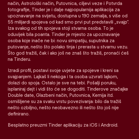
način, Astrološki način, Putovnica, ciljevi veze i Potvrda
fotografije, Tinder je i dalje najpopularnija aplikacija za
upoznavanje na svijetu, dostupna u 190 zemalja, s više od
55 milijardi spojeva od kad smo prvi put predstavili „svajp“.
Iza svakog od tih spojeva stoji stvarna osoba. To je
oduvijek bila poanta. Tinder je mjesto za upoznavanje
osoba koje inače ne bi: novu simpatiju, suputnika za
putovanje, nešto što polako tinja i prerasta u stvarnu vezu.
Što god tražiš, čak i ako još ne znaš što tražiš, pronaći ćeš
na Tinderu.
Izradi profil, postavi svoje uvjete za spojeve i kreni sa
svajpanjem. Lajkaš li nekoga i ta osoba uzvrati lajkom,
dolazi do spoja. Ostalo je sve na tebi. Pošalji poruku,
isplaniraj dejt i vidi što će se dogoditi. Tinderove značajke
Double date, Glazbeni način, Putovnica, Kemija itd.
osmišljene su za svaku vrstu povezivanja: bilo da tražiš
nešto ozbiljno, nešto neobavezno ili nešto što još nije
definirano.
Besplatno preuzmi Tinder aplikaciju za iOS i Android.