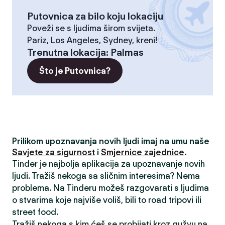
Putovnica za bilo koju lokaciju
Poveži se s ljudima širom svijeta.
Pariz, Los Angeles, Sydney, kreni!
Trenutna lokacija
:
Palmas
Što je Putovnica?
Prilikom upoznavanja novih ljudi imaj na umu naše
Savjete za sigurnost
i
Smjernice zajednice
.
Tinder je najbolja aplikacija za upoznavanje novih
ljudi. Tražiš nekoga sa sličnim interesima? Nema
problema. Na Tinderu možeš razgovarati s ljudima
o stvarima koje najviše voliš, bili to road tripovi ili
street food.
Tražiš nekoga s kim ćeš se probijati kroz gužvu na