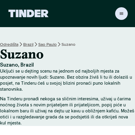
T
i
n
d
e
Odredišta
Brazil
Sao Paulo
Suzano
r
Suzano
n
a
s
Suzano, Brazil
l
Uključi se u dejting scenu na jednom od najboljih mjesta za
o
upoznavanje novih ljudi: Suzano. Bez obzira živiš li tu ili dolaziš u
v
posjet, na Tinderu ćeš u svojoj blizini pronaći puno lokalnih
stanovnika.
n
i
Na Tinderu pronađi nekoga sa sličnim interesima, uživaj u čarima
c
noćnog života s novim prijateljem ili prijateljicom, popij piće u
a
lokalnom baru ili uživaj na dejtu uz kavu u obližnjem kafiću. Možeš
otići i u razgledavanje grada da se podsjetiš ili da otkriješ nova
kul mjesta.