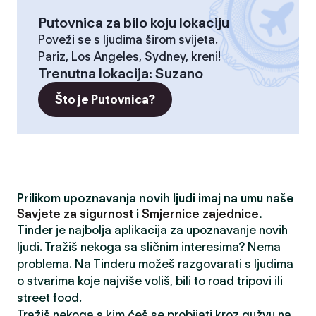
Putovnica za bilo koju lokaciju
Poveži se s ljudima širom svijeta.
Pariz, Los Angeles, Sydney, kreni!
Trenutna lokacija
:
Suzano
Što je Putovnica?
Prilikom upoznavanja novih ljudi imaj na umu naše
Savjete za sigurnost
i
Smjernice zajednice
.
Tinder je najbolja aplikacija za upoznavanje novih
ljudi. Tražiš nekoga sa sličnim interesima? Nema
problema. Na Tinderu možeš razgovarati s ljudima
o stvarima koje najviše voliš, bili to road tripovi ili
street food.
Tražiš nekoga s kim ćeš se probijati kroz gužvu na