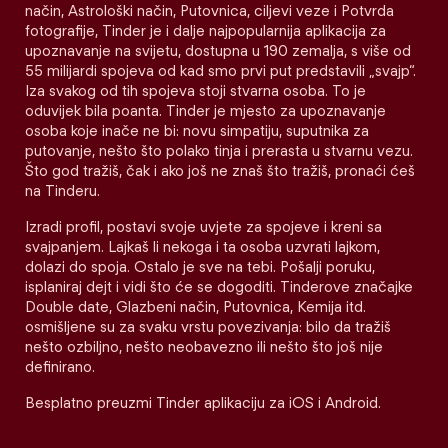
način, Astrološki način, Putovnica, ciljevi veze i Potvrda
fotografije, Tinder je i dalje najpopularnija aplikacija za
upoznavanje na svijetu, dostupna u 190 zemalja, s više od
55 milijardi spojeva od kad smo prvi put predstavili „svajp“.
Iza svakog od tih spojeva stoji stvarna osoba. To je
oduvijek bila poanta. Tinder je mjesto za upoznavanje
osoba koje inače ne bi: novu simpatiju, suputnika za
putovanje, nešto što polako tinja i prerasta u stvarnu vezu.
Što god tražiš, čak i ako još ne znaš što tražiš, pronaći ćeš
na Tinderu.
Izradi profil, postavi svoje uvjete za spojeve i kreni sa
svajpanjem. Lajkaš li nekoga i ta osoba uzvrati lajkom,
dolazi do spoja. Ostalo je sve na tebi. Pošalji poruku,
isplaniraj dejt i vidi što će se dogoditi. Tinderove značajke
Double date, Glazbeni način, Putovnica, Kemija itd.
osmišljene su za svaku vrstu povezivanja: bilo da tražiš
nešto ozbiljno, nešto neobavezno ili nešto što još nije
definirano.
Besplatno preuzmi Tinder aplikaciju za iOS i Android.