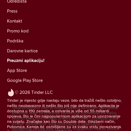
Odredišta
Press
Kontakt
Promo kod
Podrška
Darovne kartice
Preuzmi aplikaciju!
App Store
Google Play Store
© 2026 Tinder LLC
Tinder je mjesto gdje nastaju veze, bilo da tražiš nešto ozbiljno,
nešto neobavezno ili nešto što još nije definirano. Aplikacija je
Tvoja privatnost nam je bitna. Zajedno sa svojim partnerima
dostupna u 190 zemalja, a ostvarila je više od 55 milijardi
koristimo alate za praćenje ponašanja posjetitelja na našoj
spojeva, što je čini najpopularnijom aplikacijom za upoznavanje
stranici kako bismo mogli prikazati ponude i poboljšati naše
na svijetu. Značajke kao što su Double date, Glazbeni način,
usluge oglašavanja.
Više informacija o kolačićima i
Putovnica, Kemija itd. osmišljene su za svaku vrstu povezivanja.
davateljima usluga koje koristimo.
Suglasnost možeš povući