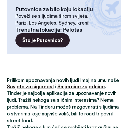
Putovnica za bilo koju lokaciju
Poveži se s ljudima širom svijeta.
Pariz, Los Angeles, Sydney, kreni!
Trenutna lokacija
:
Pelotas
Što je Putovnica?
Prilikom upoznavanja novih ljudi imaj na umu naše
Savjete za sigurnost
i
Smjernice zajednice
.
Tinder je najbolja aplikacija za upoznavanje novih
ljudi. Tražiš nekoga sa sličnim interesima? Nema
problema. Na Tinderu možeš razgovarati s ljudima
o stvarima koje najviše voliš, bili to road tripovi ili
street food.
Tražiš nekoga s kim ćeš se probijati kroz gužvu na