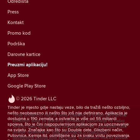
Odredišta
Press
Kontakt
Promo kod
Podrška
Darovne kartice
Preuzmi aplikaciju!
App Store
Google Play Store
© 2026 Tinder LLC
Tinder je mjesto gdje nastaju veze, bilo da tražiš nešto ozbiljno,
nešto neobavezno ili nešto što još nije definirano. Aplikacija je
Tvoja privatnost nam je bitna. Zajedno sa svojim partnerima
dostupna u 190 zemalja, a ostvarila je više od 55 milijardi
koristimo alate za praćenje ponašanja posjetitelja na našoj
spojeva, što je čini najpopularnijom aplikacijom za upoznavanje
stranici kako bismo mogli prikazati ponude i poboljšati naše
na svijetu. Značajke kao što su Double date, Glazbeni način,
usluge oglašavanja.
Više informacija o kolačićima i
Putovnica, Kemija itd. osmišljene su za svaku vrstu povezivanja.
davateljima usluga koje koristimo.
Suglasnost možeš povući