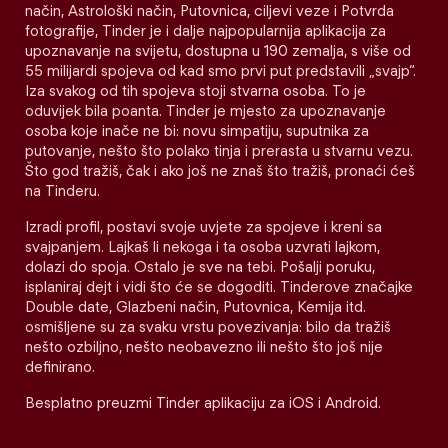
način, Astrološki način, Putovnica, ciljevi veze i Potvrda
fotografije, Tinder je i dalje najpopularnija aplikacija za
upoznavanje na svijetu, dostupna u 190 zemalja, s više od
55 milijardi spojeva od kad smo prvi put predstavili „svajp“.
Iza svakog od tih spojeva stoji stvarna osoba. To je
oduvijek bila poanta. Tinder je mjesto za upoznavanje
osoba koje inače ne bi: novu simpatiju, suputnika za
putovanje, nešto što polako tinja i prerasta u stvarnu vezu.
Što god tražiš, čak i ako još ne znaš što tražiš, pronaći ćeš
na Tinderu.
Izradi profil, postavi svoje uvjete za spojeve i kreni sa
svajpanjem. Lajkaš li nekoga i ta osoba uzvrati lajkom,
dolazi do spoja. Ostalo je sve na tebi. Pošalji poruku,
isplaniraj dejt i vidi što će se dogoditi. Tinderove značajke
Double date, Glazbeni način, Putovnica, Kemija itd.
osmišljene su za svaku vrstu povezivanja: bilo da tražiš
nešto ozbiljno, nešto neobavezno ili nešto što još nije
definirano.
Besplatno preuzmi Tinder aplikaciju za iOS i Android.