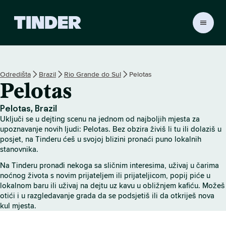
T
i
n
d
e
Odredišta
Brazil
Rio Grande do Sul
Pelotas
r
Pelotas
n
a
s
Pelotas, Brazil
l
Uključi se u dejting scenu na jednom od najboljih mjesta za
o
upoznavanje novih ljudi: Pelotas. Bez obzira živiš li tu ili dolaziš u
v
posjet, na Tinderu ćeš u svojoj blizini pronaći puno lokalnih
stanovnika.
n
i
Na Tinderu pronađi nekoga sa sličnim interesima, uživaj u čarima
c
noćnog života s novim prijateljem ili prijateljicom, popij piće u
a
lokalnom baru ili uživaj na dejtu uz kavu u obližnjem kafiću. Možeš
otići i u razgledavanje grada da se podsjetiš ili da otkriješ nova
kul mjesta.