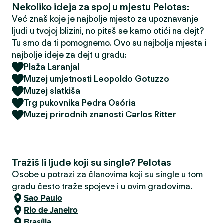
Nekoliko ideja za spoj u mjestu Pelotas:
Već znaš koje je najbolje mjesto za upoznavanje
ljudi u tvojoj blizini, no pitaš se kamo otići na dejt?
Tu smo da ti pomognemo. Ovo su najbolja mjesta i
najbolje ideje za dejt u gradu:
Plaža Laranjal
Muzej umjetnosti Leopoldo Gotuzzo
Muzej slatkiša
Trg pukovnika Pedra Osória
Muzej prirodnih znanosti Carlos Ritter
Tražiš li ljude koji su single? Pelotas
Osobe u potrazi za članovima koji su single u tom
gradu često traže spojeve i u ovim gradovima.
Sao Paulo
Rio de Janeiro
Brasília