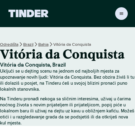
T
i
n
d
e
Odredišta
Brazil
Bahia
Vitória da Conquista
r
Vitória da Conquista
n
a
s
Vitória da Conquista, Brazil
l
Uključi se u dejting scenu na jednom od najboljih mjesta za
o
upoznavanje novih ljudi: Vitória da Conquista. Bez obzira živiš li tu
v
ili dolaziš u posjet, na Tinderu ćeš u svojoj blizini pronaći puno
lokalnih stanovnika.
n
i
Na Tinderu pronađi nekoga sa sličnim interesima, uživaj u čarima
c
noćnog života s novim prijateljem ili prijateljicom, popij piće u
a
lokalnom baru ili uživaj na dejtu uz kavu u obližnjem kafiću. Možeš
otići i u razgledavanje grada da se podsjetiš ili da otkriješ nova
kul mjesta.