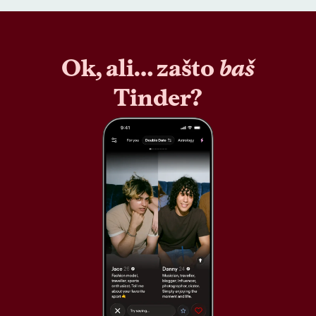
Ok, ali… zašto
baš
Tinder?