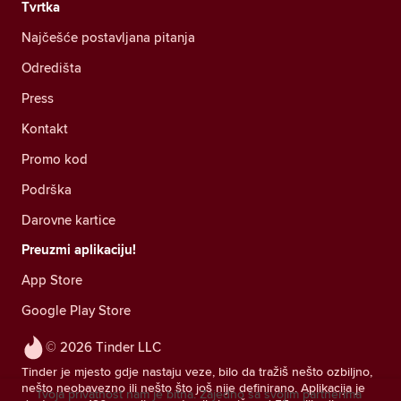
Tvrtka
Najčešće postavljana pitanja
Odredišta
Press
Kontakt
Promo kod
Podrška
Darovne kartice
Preuzmi aplikaciju!
App Store
Google Play Store
© 2026 Tinder LLC
Tinder je mjesto gdje nastaju veze, bilo da tražiš nešto ozbiljno,
nešto neobavezno ili nešto što još nije definirano. Aplikacija je
Tvoja privatnost nam je bitna. Zajedno sa svojim partnerima