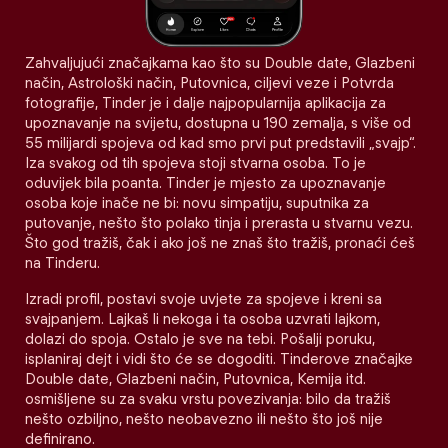
Zahvaljujući značajkama kao što su Double date, Glazbeni
način, Astrološki način, Putovnica, ciljevi veze i Potvrda
fotografije, Tinder je i dalje najpopularnija aplikacija za
upoznavanje na svijetu, dostupna u 190 zemalja, s više od
55 milijardi spojeva od kad smo prvi put predstavili „svajp“.
Iza svakog od tih spojeva stoji stvarna osoba. To je
oduvijek bila poanta. Tinder je mjesto za upoznavanje
osoba koje inače ne bi: novu simpatiju, suputnika za
putovanje, nešto što polako tinja i prerasta u stvarnu vezu.
Što god tražiš, čak i ako još ne znaš što tražiš, pronaći ćeš
na Tinderu.
Izradi profil, postavi svoje uvjete za spojeve i kreni sa
svajpanjem. Lajkaš li nekoga i ta osoba uzvrati lajkom,
dolazi do spoja. Ostalo je sve na tebi. Pošalji poruku,
isplaniraj dejt i vidi što će se dogoditi. Tinderove značajke
Double date, Glazbeni način, Putovnica, Kemija itd.
osmišljene su za svaku vrstu povezivanja: bilo da tražiš
nešto ozbiljno, nešto neobavezno ili nešto što još nije
definirano.