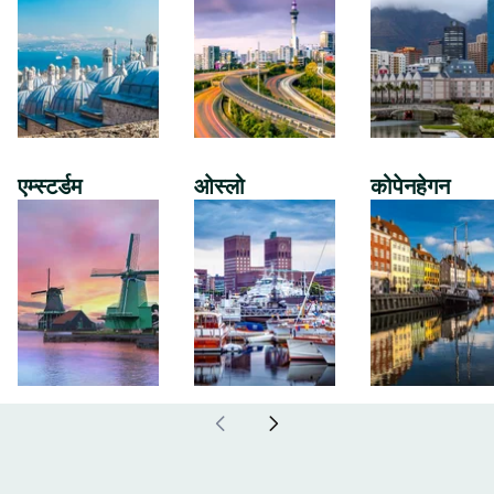
एम्स्टर्डम
ओस्लो
कोपेनहेगन