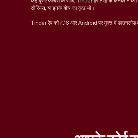
कई दूसरे फ़ीचर्स के साथ, Tinder हर तरह के कनेक्शन के ल
सीरियस, या इनके बीच का कुछ भी।
Tinder ऐप को iOS और Android पर मुफ़्त में डाउनलोड 