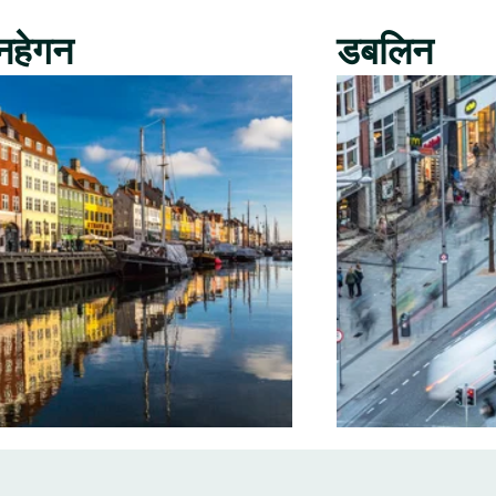
नहेगन
डबलिन