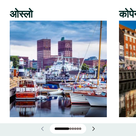
ओस्लो
कोपे