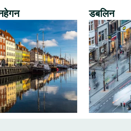
नहेगन
डबलिन