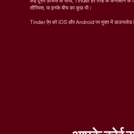
कई दूसरे फ़ीचर्स के साथ, Tinder हर तरह के कनेक्शन के ल
सीरियस, या इनके बीच का कुछ भी।
Tinder ऐप को iOS और Android पर मुफ़्त में डाउनलोड 