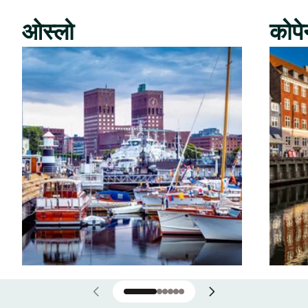
ओस्लो
कोपे