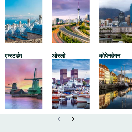
एम्स्टर्डम
ओस्लो
कोपेनहेगन