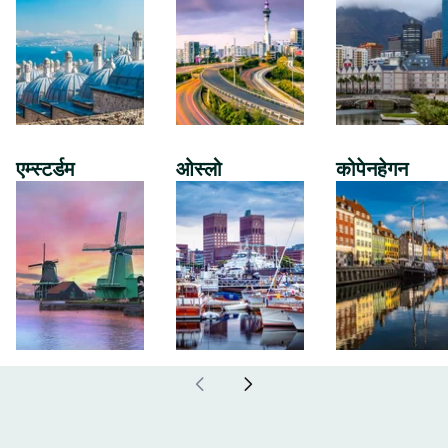
एम्स्टर्डम
ओस्लो
कोपेनहेगन