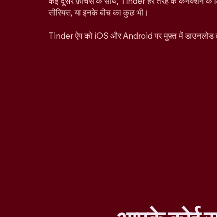
कई दूसरे फ़ीचर्स के साथ, Tinder हर तरह के कनेक्शन के ल
सीरियस, या इनके बीच का कुछ भी।
Tinder ऐप को iOS और Android पर मुफ़्त में डाउनलोड 