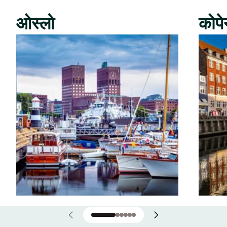
ओस्लो
कोपे