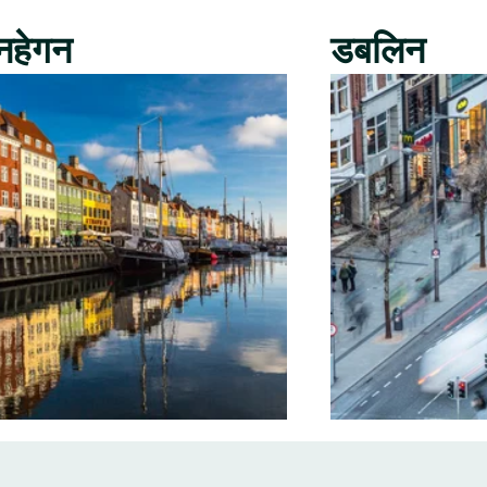
नहेगन
डबलिन