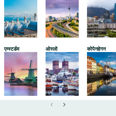
एम्स्टर्डम
ओस्लो
कोपेनहेगन