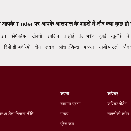
कि आपके Tinder पर आपके आसपास के शहरों में और क्या कुछ हो 
ाउन
कोपेनहेगन
टोक्यो
डबलिन
ताइपेई
तेल अवीव
दुबई
न्यूयॉर्क
पे
रियो डी जनेरियो
रोम
लंडन
लॉस एंजिल्स
वारसा
साओ पाउलो
सैन 
कंपनी
करियर
सामान्य प्रश्न
करियर पोर्टल
ास्थ्य डेटा निजता नीति
गंतव्य
तकनीकी ब्लॉग
प्रेस रूम