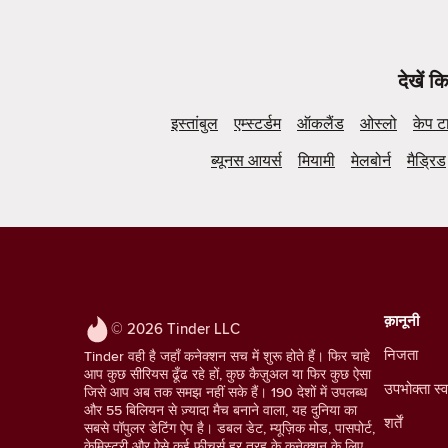
देखें 
इस्तांबुल
एम्स्टर्डम
ऑकलैंड
ओस्लो
केप ट
ब्यूनस आयर्स
मियामी
मेलबोर्न
मैड्रिड
क़ानूनी
© 2026 Tinder LLC
निजता
Tinder वही है जहाँ कनेक्शन सच में शुरू होते हैं। फिर चाहे
आप कुछ सीरियस ढूँढ रहे हों, कुछ कैज़ुअल या फिर कुछ ऐसा
उपभोक्ता स्व
जिसे आप अब तक समझ नहीं सके हैं। 190 देशों में उपलब्ध
और 55 बिलियन से ज़्यादा मैच बनाने वाला, यह दुनिया का
शर्तें
सबसे पॉपुलर डेटिंग ऐप है। डबल डेट, म्यूज़िक मोड, पासपोर्ट,
केमिस्ट्री और ऐसे कई फ़ीचर्स हर तरह के कनेक्शन के लिए