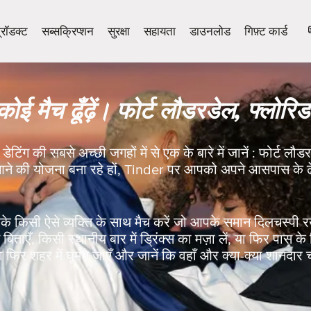
्रॉडक्ट
सब्सक्रिप्शन
सुरक्षा
सहायता
डाउनलोड
गिफ़्ट कार्ड
कोई मैच ढूँढ़ें। फोर्ट लौडरडेल, फ्लोरिड
 डेटिंग की सबसे अच्छी जगहों में से एक के बारे में जानें : फोर्ट ल
ाँ आने की योजना बना रहे हों, Tinder पर आपको अपने आसपास के ढ
े किसी ऐसे व्यक्ति के साथ मैच करें जो आपके समान दिलचस्पी 
ताएँ, किसी स्थानीय बार में ड्रिंक्स का मज़ा लें, या फिर पास के क
 फिर शहर में घूमने जाएँ और जानें कि वहाँ और क्या-क्या शानदार 