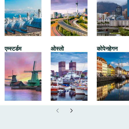
एम्स्टर्डम
ओस्लो
कोपेनहेगन