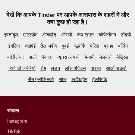
देखें कि आपके Tinder पर आपके आसपास के शहरों में और
क्या कुछ हो रहा है।
इस्तांबुल
एम्स्टर्डम
ऑकलैंड
ओस्लो
केप टाउन
कोपेनहेगन
टोक्यो
डबलिन
ताइपेई
तेल अवीव
दुबई
न्यूयॉर्क
पेरिस
प्राहा
बर्लिन
बार्सिलोना
बाली
बैंकाक
ब्यूनस आयर्स
मियामी
मेलबोर्न
मैड्रिड
रियो डी जनेरियो
रोम
लंडन
लॉस एंजिल्स
वारसा
साओ पाउलो
सैन फ्रांसिस्को
सोल
स्टॉकहोम
हेलसिंकि
सोशल्स
Instagram
TikTok