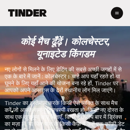
T
i
n
d
e
कोई मैच ढूँढ़ें। कोलचेस्टर,
r
हो
यूनाइटेड किंगडम
म
नए लोगों से मिलने के लिए डेटिंग की सबसे अच्छी जगहों में से
एक के बारे में जानें : कोलचेस्टर। चाहे आप यहाँ रहते हों या
घूमने के लिए यहाँ आने की योजना बना रहे हों, Tinder पर
आपको अपने आसपास के ढेरों स्थानीय लोग मिल जाएंगे।
Tinder का इस्तेमाल करके किसी ऐसे व्यक्ति के साथ मैच
करें जो आपके समान दिलचस्पी रखता हो, किसी नए दोस्त के
साथ एक खुशनुमा शाम बिताएँ, किसी स्थानीय बार में ड्रिंक्स
का मज़ा लें, या फिर पास के किसी कैफ़े में उन्हें एक कॉफ़ी डेट