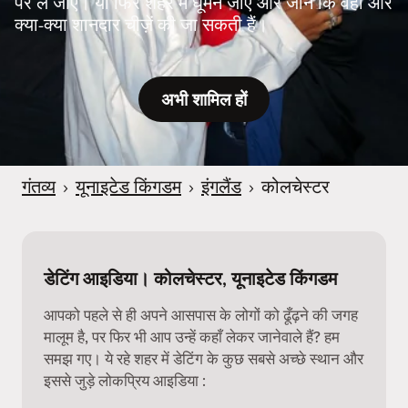
पर ले जाएँ। या फिर शहर में घूमने जाएँ और जानें कि वहाँ और
क्या-क्या शानदार चीज़ें की जा सकती हैं।
अभी शामिल हों
गंतव्य
›
यूनाइटेड किंगडम
›
इंगलैंड
›
कोलचेस्टर
डेटिंग आइडिया। कोलचेस्टर, यूनाइटेड किंगडम
आपको पहले से ही अपने आसपास के लोगों को ढूँढ़ने की जगह
मालूम है, पर फिर भी आप उन्हें कहाँ लेकर जानेवाले हैं? हम
समझ गए। ये रहे शहर में डेटिंग के कुछ सबसे अच्छे स्थान और
इससे जुड़े लोकप्रिय आइडिया :