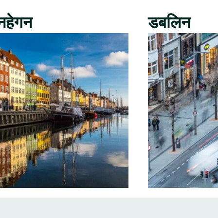
नहेगन
डबलिन