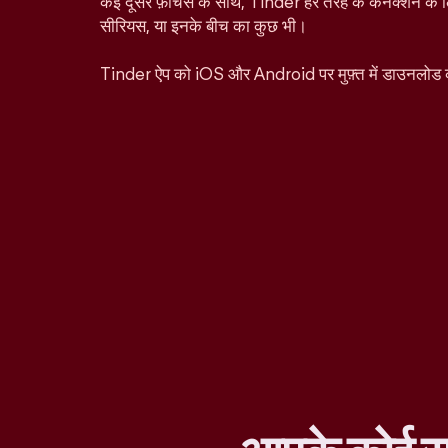
कई दूसरे फ़ीचर्स के साथ, Tinder हर तरह के कनेक्शन के ल
सीरियस, या इनके बीच का कुछ भी।
Tinder ऐप को iOS और Android पर मुफ़्त में डाउनलोड 