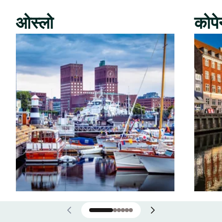
ओस्लो
कोपे