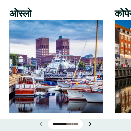
ओस्लो
कोपे