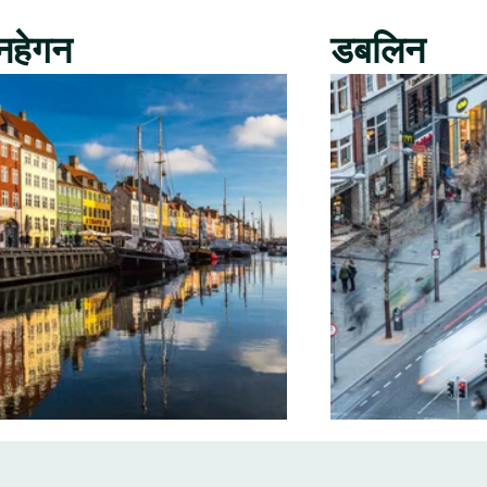
नहेगन
डबलिन