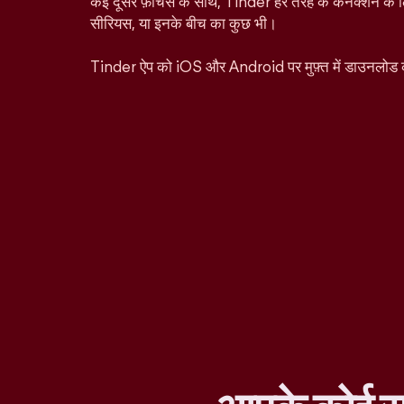
कई दूसरे फ़ीचर्स के साथ, Tinder हर तरह के कनेक्शन के ल
सीरियस, या इनके बीच का कुछ भी।
Tinder ऐप को iOS और Android पर मुफ़्त में डाउनलोड 