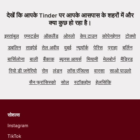
देखें कि आपके Tinder पर आपके आसपास के शहरों में और
क्या कुछ हो रहा है।
इस्तांबुल
एम्स्टर्डम
ऑकलैंड
ओस्लो
केप टाउन
कोपेनहेगन
टोक्यो
डबलिन
ताइपेई
तेल अवीव
दुबई
न्यूयॉर्क
पेरिस
प्राहा
बर्लिन
बार्सिलोना
बाली
बैंकाक
ब्यूनस आयर्स
मियामी
मेलबोर्न
मैड्रिड
रियो डी जनेरियो
रोम
लंडन
लॉस एंजिल्स
वारसा
साओ पाउलो
सैन फ्रांसिस्को
सोल
स्टॉकहोम
हेलसिंकि
सोशल्स
Instagram
TikTok