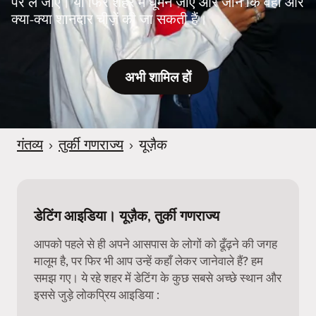
पर ले जाएँ। या फिर शहर में घूमने जाएँ और जानें कि वहाँ और
क्या-क्या शानदार चीज़ें की जा सकती हैं।
अभी शामिल हों
गंतव्य
›
तुर्की गणराज्य
›
यूज़ैक
डेटिंग आइडिया। यूज़ैक, तुर्की गणराज्य
आपको पहले से ही अपने आसपास के लोगों को ढूँढ़ने की जगह
मालूम है, पर फिर भी आप उन्हें कहाँ लेकर जानेवाले हैं? हम
समझ गए। ये रहे शहर में डेटिंग के कुछ सबसे अच्छे स्थान और
इससे जुड़े लोकप्रिय आइडिया :