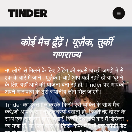
T
i
n
d
e
कोई मैच ढूँढ़ें। यूज़ैक, तुर्की
r
हो
गणराज्य
म
नए लोगों से मिलने के लिए डेटिंग की सबसे अच्छी जगहों में से
एक के बारे में जानें : यूज़ैक। चाहे आप यहाँ रहते हों या घूमने
के लिए यहाँ आने की योजना बना रहे हों, Tinder पर आपको
अपने आसपास के ढेरों स्थानीय लोग मिल जाएंगे।
Tinder का इस्तेमाल करके किसी ऐसे व्यक्ति के साथ मैच
करें जो आपके समान दिलचस्पी रखता हो, किसी नए दोस्त के
साथ एक खुशनुमा शाम बिताएँ, किसी स्थानीय बार में ड्रिंक्स
का मज़ा लें, या फिर पास के किसी कैफ़े में उन्हें एक कॉफ़ी डेट