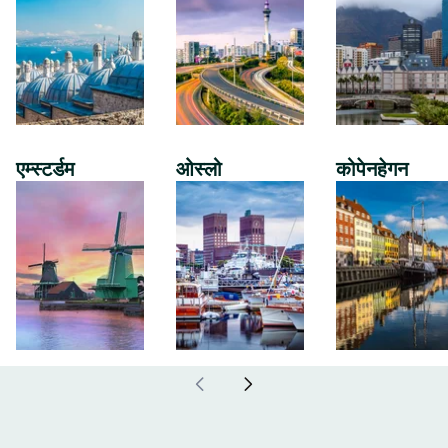
एम्स्टर्डम
ओस्लो
कोपेनहेगन