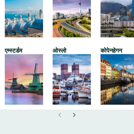
एम्स्टर्डम
ओस्लो
कोपेनहेगन