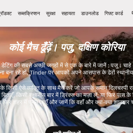
्रॉडक्ट
सब्सक्रिप्शन
सुरक्षा
सहायता
डाउनलोड
गिफ़्ट कार्ड
कोई मैच ढूँढ़ें। पजु, दक्षिण कोरिया
डेटिंग की सबसे अच्छी जगहों में से एक के बारे में जानें : पजु। चाहे
ना बना रहे हों, Tinder पर आपको अपने आसपास के ढेरों स्थानीय
े किसी ऐसे व्यक्ति के साथ मैच करें जो आपके समान दिलचस्पी 
ताएँ, किसी स्थानीय बार में ड्रिंक्स का मज़ा लें, या फिर पास के क
 फिर शहर में घूमने जाएँ और जानें कि वहाँ और क्या-क्या शानदार 