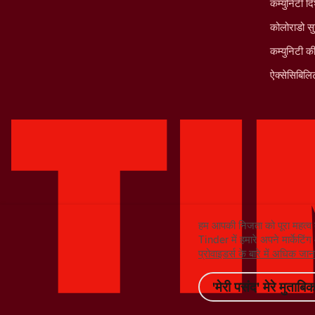
कम्युनिटी दि
कोलोराडो सु
कम्युनिटी क
ऐक्सेसिबिलिट
हम आपकी निजता को पूरा महत्व 
Tinder में हमारे अपने मार्केटिं
प्रोवाइडर्स के बारे में अधिक ज
'मेरी पसंद' मेरे मुताबिक