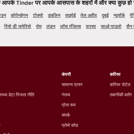
कि आपके Tinder पर आपके आसपास के शहरों में और क्या कुछ हो 
ाउन
कोपेनहेगन
टोक्यो
डबलिन
ताइपेई
तेल अवीव
दुबई
न्यूयॉर्क
पे
रियो डी जनेरियो
रोम
लंडन
लॉस एंजिल्स
वारसा
साओ पाउलो
सैन 
कंपनी
करियर
सामान्य प्रश्न
करियर पोर्टल
ास्थ्य डेटा निजता नीति
गंतव्य
तकनीकी ब्लॉग
प्रेस रूम
संपर्क
ा
प्रोमो कोड