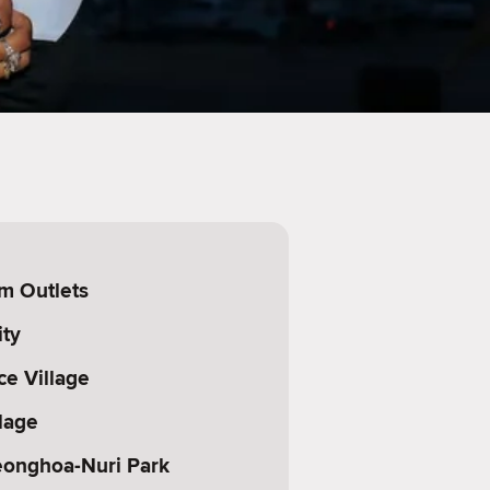
m Outlets
ity
ce Village
llage
eonghoa-Nuri Park