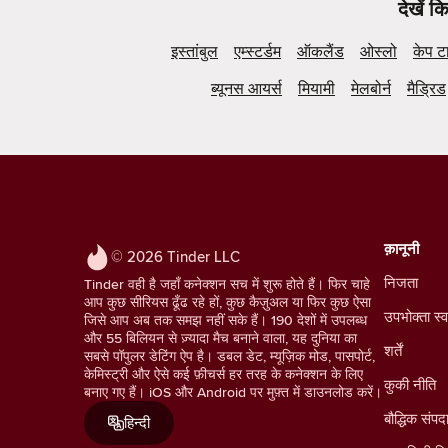
देखें 
इस्तांबुल
एम्स्टर्डम
ऑकलैंड
ओस्लो
केप ट
ब्यूनस आयर्स
मियामी
मेलबोर्न
मैड्रिड
क़ानूनी
© 2026 Tinder LLC
निजता
Tinder वही है जहाँ कनेक्शन सच में शुरू होते हैं। फिर चाहे
आप कुछ सीरियस ढूँढ रहे हों, कुछ कैज़ुअल या फिर कुछ ऐसा
उपभोक्ता स्व
जिसे आप अब तक समझ नहीं सके हैं। 190 देशों में उपलब्ध
और 55 बिलियन से ज़्यादा मैच बनाने वाला, यह दुनिया का
शर्तें
सबसे पॉपुलर डेटिंग ऐप है। डबल डेट, म्यूज़िक मोड, पासपोर्ट,
केमिस्ट्री और ऐसे कई फ़ीचर्स हर तरह के कनेक्शन के लिए
कुकी नीति
बनाए गए हैं। iOS और Android पर मुफ़्त में डाउनलोड करें।
बौद्धिक संपद
हिन्दी