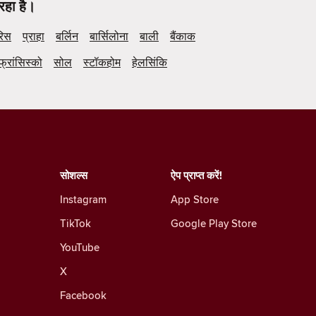
रहा है।
रिस
प्राहा
बर्लिन
बार्सिलोना
बाली
बैंकाक
फ्रांसिस्को
सोल
स्टॉकहोम
हेलसिंकि
सोशल्स
ऐप प्राप्त करें!
Instagram
App Store
TikTok
Google Play Store
YouTube
X
Facebook