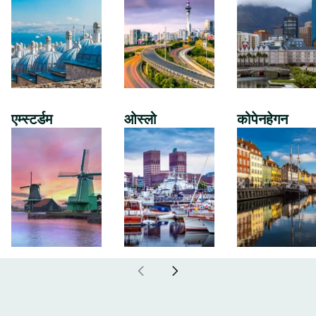
एम्स्टर्डम
ओस्लो
कोपेनहेगन