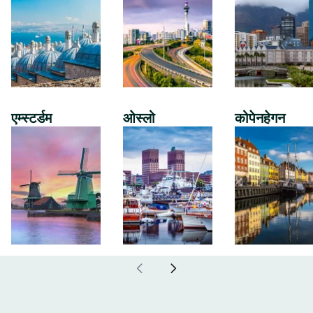
एम्स्टर्डम
ओस्लो
कोपेनहेगन