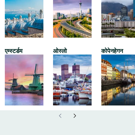
एम्स्टर्डम
ओस्लो
कोपेनहेगन