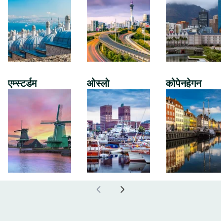
एम्स्टर्डम
ओस्लो
कोपेनहेगन