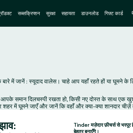
्रॉडक्ट
सब्सक्रिप्शन
सुरक्षा
सहायता
डाउनलोड
गिफ़्ट कार्ड
े बारे में जानें : स्यूदाद वालेस। चाहे आप यहाँ रहते हों या घूमन
आपके समान दिलचस्पी रखता हो, किसी नए दोस्त के साथ एक खुशनुमा 
र शहर में घूमने जाएँ और जानें कि वहाँ और क्या-क्या शानदार चीज़े
ुझाव:
Tinder मज़ेदार फ़ीचर्स से भरपूर 
बेहतर बनाएँगे।