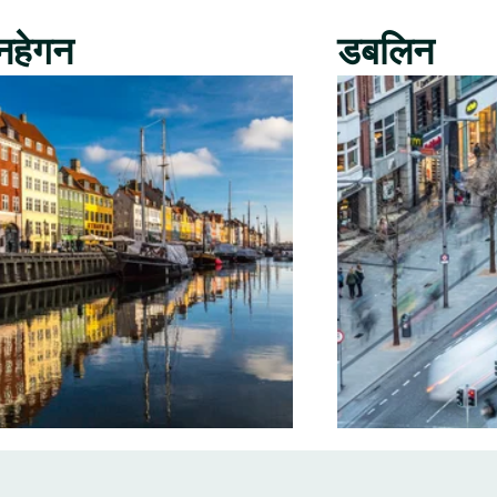
नहेगन
डबलिन