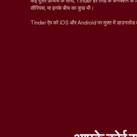
कई दूसरे फ़ीचर्स के साथ, Tinder हर तरह के कनेक्शन के ल
सीरियस, या इनके बीच का कुछ भी।
Tinder ऐप को iOS और Android पर मुफ़्त में डाउनलोड 