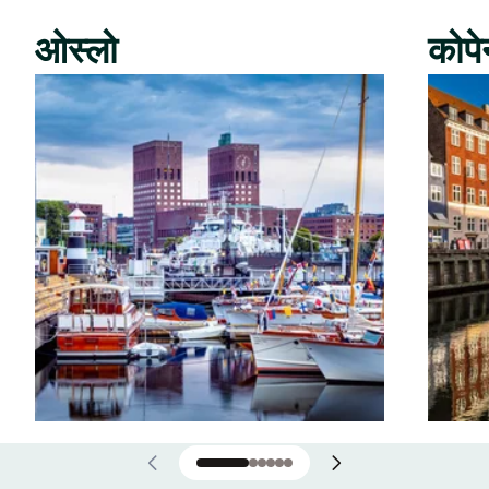
ओस्लो
कोपे