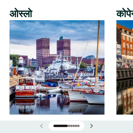
ओस्लो
कोपे