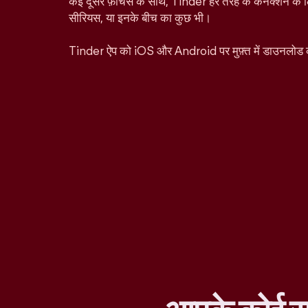
कई दूसरे फ़ीचर्स के साथ, Tinder हर तरह के कनेक्शन के ल
सीरियस, या इनके बीच का कुछ भी।
Tinder ऐप को iOS और Android पर मुफ़्त में डाउनलोड 