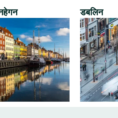
नहेगन
डबलिन