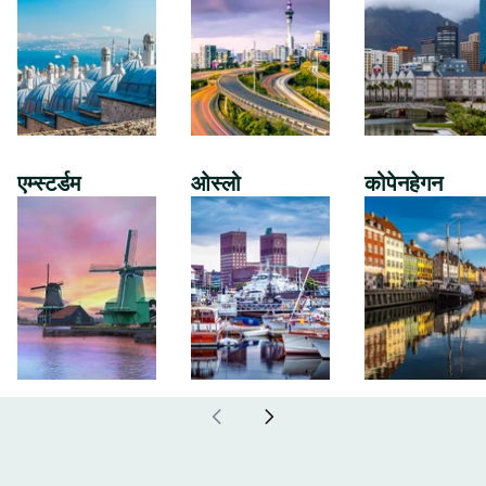
एम्स्टर्डम
ओस्लो
कोपेनहेगन