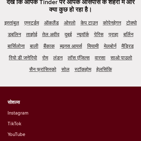
देखें कि आपके Tinder पर आपके आसपास के शहरों में और
क्या कुछ हो रहा है।
इस्तांबुल
एम्स्टर्डम
ऑकलैंड
ओस्लो
केप टाउन
कोपेनहेगन
टोक्यो
डबलिन
ताइपेई
तेल अवीव
दुबई
न्यूयॉर्क
पेरिस
प्राहा
बर्लिन
बार्सिलोना
बाली
बैंकाक
ब्यूनस आयर्स
मियामी
मेलबोर्न
मैड्रिड
रियो डी जनेरियो
रोम
लंडन
लॉस एंजिल्स
वारसा
साओ पाउलो
सैन फ्रांसिस्को
सोल
स्टॉकहोम
हेलसिंकि
सोशल्स
Instagram
TikTok
YouTube