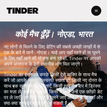
T
i
n
d
e
कोई मैच ढूँढ़ें। नोएडा, भारत
r
हो
म
नए लोगों से मिलने के लिए डेटिंग की सबसे अच्छी जगहों में से
एक के बारे में जानें : नोएडा। चाहे आप यहाँ रहते हों या घूमने
के लिए यहाँ आने की योजना बना रहे हों, Tinder पर आपको
अपने आसपास के ढेरों स्थानीय लोग मिल जाएंगे।
Tinder का इस्तेमाल करके किसी ऐसे व्यक्ति के साथ मैच
करें जो आपके समान दिलचस्पी रखता हो, किसी नए दोस्त के
साथ एक खुशनुमा शाम बिताएँ, किसी स्थानीय बार में ड्रिंक्स
का मज़ा लें, या फिर पास के किसी कैफ़े में उन्हें एक कॉफ़ी डेट
पर ले जाएँ। या फिर शहर में घूमने जाएँ और जानें कि वहाँ और
क्या-क्या शानदार चीज़ें की जा सकती हैं।