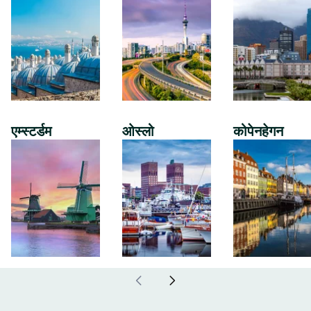
एम्स्टर्डम
ओस्लो
कोपेनहेगन