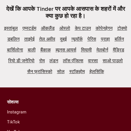
देखें कि आपके Tinder पर आपके आसपास के शहरों में और
क्या कुछ हो रहा है।
इस्तांबुल
एम्स्टर्डम
ऑकलैंड
ओस्लो
केप टाउन
कोपेनहेगन
टोक्यो
डबलिन
ताइपेई
तेल अवीव
दुबई
न्यूयॉर्क
पेरिस
प्राहा
बर्लिन
बार्सिलोना
बाली
बैंकाक
ब्यूनस आयर्स
मियामी
मेलबोर्न
मैड्रिड
रियो डी जनेरियो
रोम
लंडन
लॉस एंजिल्स
वारसा
साओ पाउलो
सैन फ्रांसिस्को
सोल
स्टॉकहोम
हेलसिंकि
सोशल्स
Instagram
TikTok