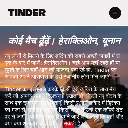
T
i
n
d
e
कोई मैच ढूँढ़ें। हेराक्लिओन, यूनान
r
हो
म
नए लोगों से मिलने के लिए डेटिंग की सबसे अच्छी जगहों में से
एक के बारे में जानें : हेराक्लिओन। चाहे आप यहाँ रहते हों या
घूमने के लिए यहाँ आने की योजना बना रहे हों, Tinder पर
आपको अपने आसपास के ढेरों स्थानीय लोग मिल जाएंगे।
Tinder का इस्तेमाल करके किसी ऐसे व्यक्ति के साथ मैच
करें जो आपके समान दिलचस्पी रखता हो, किसी नए दोस्त के
साथ एक खुशनुमा शाम बिताएँ, किसी स्थानीय बार में ड्रिंक्स
का मज़ा लें, या फिर पास के किसी कैफ़े में उन्हें एक कॉफ़ी डेट
पर ले जाएँ। या फिर शहर में घूमने जाएँ और जानें कि वहाँ और
क्या-क्या शानदार चीज़ें की जा सकती हैं।