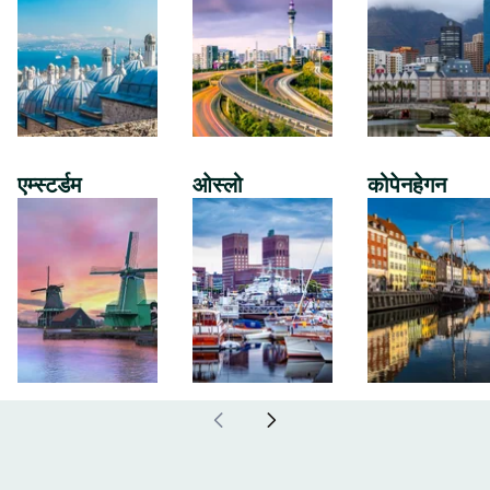
एम्स्टर्डम
ओस्लो
कोपेनहेगन