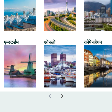
एम्स्टर्डम
ओस्लो
कोपेनहेगन