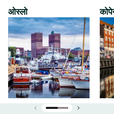
ओस्लो
कोपे