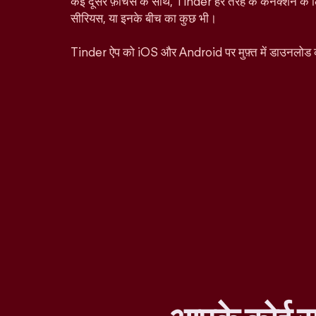
कई दूसरे फ़ीचर्स के साथ, Tinder हर तरह के कनेक्शन के ल
सीरियस, या इनके बीच का कुछ भी।
Tinder ऐप को iOS और Android पर मुफ़्त में डाउनलोड 