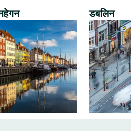
नहेगन
डबलिन