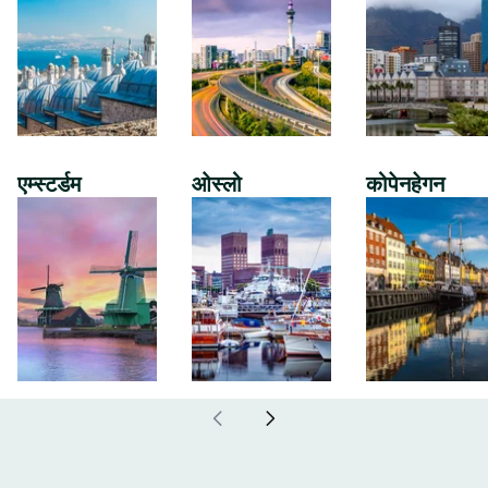
एम्स्टर्डम
ओस्लो
कोपेनहेगन