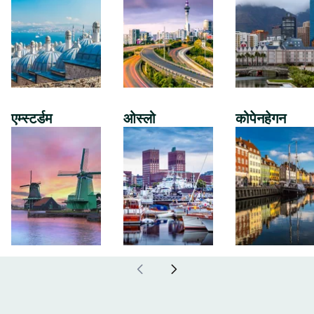
एम्स्टर्डम
ओस्लो
कोपेनहेगन