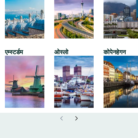
एम्स्टर्डम
ओस्लो
कोपेनहेगन