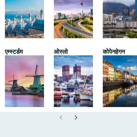
एम्स्टर्डम
ओस्लो
कोपेनहेगन