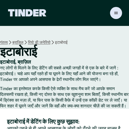
T
i
n
d
e
गंतव्य
ब्राज़िल
रियो डी जनेरियो
इटाबोराई
r
इटाबोराई
हो
म
इटाबोराई, ब्राज़िल
नए लोगों से मिलने के लिए डेटिंग की सबसे अच्छी जगहों में से एक के बारे में जानें :
इटाबोराई। चाहे आप यहाँ रहते हों या घूमने के लिए यहाँ आने की योजना बना रहे हों,
Tinder पर आपको अपने आसपास के ढेरों स्थानीय लोग मिल जाएंगे।
Tinder का इस्तेमाल करके किसी ऐसे व्यक्ति के साथ मैच करें जो आपके समान
दिलचस्पी रखता हो, किसी नए दोस्त के साथ एक खुशनुमा शाम बिताएँ, किसी स्थानीय बार
में ड्रिंक्स का मज़ा लें, या फिर पास के किसी कैफ़े में उन्हें एक कॉफ़ी डेट पर ले जाएँ। या
फिर शहर में घूमने जाएँ और जानें कि वहाँ और क्या-क्या शानदार चीज़ें की जा सकती हैं।
इटाबोराई में डेटिंग के लिए कुछ सुझाव:
आपको पहले से ही अपने आसपास के लोगों को ढूँढ़ने की जगह मालूम है,