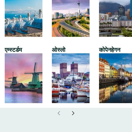
एम्स्टर्डम
ओस्लो
कोपेनहेगन