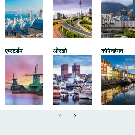
एम्स्टर्डम
ओस्लो
कोपेनहेगन