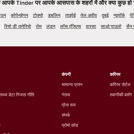
कि आपके Tinder पर आपके आसपास के शहरों में और क्या कुछ हो 
ाउन
कोपेनहेगन
टोक्यो
डबलिन
ताइपेई
तेल अवीव
दुबई
न्यूयॉर्क
पे
रियो डी जनेरियो
रोम
लंडन
लॉस एंजिल्स
वारसा
साओ पाउलो
सैन 
कंपनी
करियर
सामान्य प्रश्न
करियर पोर्टल
ास्थ्य डेटा निजता नीति
गंतव्य
तकनीकी ब्लॉग
प्रेस रूम
संपर्क
ा
प्रोमो कोड