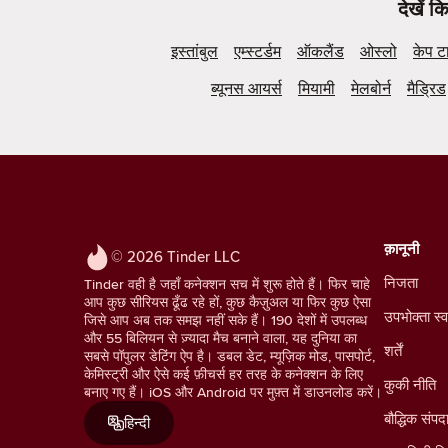
देखें 
इस्तांबुल
एम्स्टर्डम
ऑकलैंड
ओस्लो
केप ट
ब्यूनस आयर्स
मियामी
मेलबोर्न
मैड्रिड
क़ानूनी
© 2026 Tinder LLC
निजता
Tinder वही है जहाँ कनेक्शन सच में शुरू होते हैं। फिर चाहे
आप कुछ सीरियस ढूँढ रहे हों, कुछ कैज़ुअल या फिर कुछ ऐसा
उपभोक्ता स्व
जिसे आप अब तक समझ नहीं सके हैं। 190 देशों में उपलब्ध
और 55 बिलियन से ज़्यादा मैच बनाने वाला, यह दुनिया का
शर्तें
सबसे पॉपुलर डेटिंग ऐप है। डबल डेट, म्यूज़िक मोड, पासपोर्ट,
केमिस्ट्री और ऐसे कई फ़ीचर्स हर तरह के कनेक्शन के लिए
कुकी नीति
बनाए गए हैं। iOS और Android पर मुफ़्त में डाउनलोड करें।
बौद्धिक संपद
हिन्दी