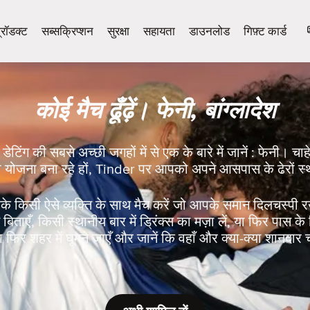
्रॉडक्ट
सब्सक्रिप्शन
सुरक्षा
सहायता
डाउनलोड
गिफ़्ट कार्ड
कोई मैच ढूँढ़ें। फेनी, बांग्लादेश
डेटिंग की सबसे अच्छी जगहों में से एक के बारे में जानें : फेनी। चाह
की योजना बना रहे हों, Tinder पर आपको अपने आसपास के ढेरों स्
े किसी ऐसे व्यक्ति के साथ मैच करें जो आपके समान दिलचस्पी 
ताएँ, किसी स्थानीय बार में ड्रिंक्स का मज़ा लें, या फिर पास के क
 फिर शहर में घूमने जाएँ और जानें कि वहाँ और क्या-क्या शानदार 