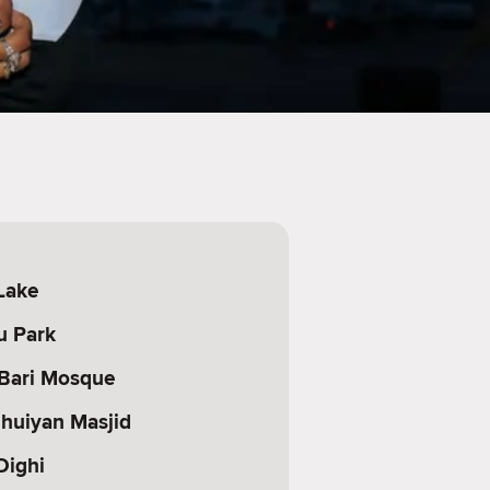
Lake
u Park
Bari Mosque
huiyan Masjid
Dighi