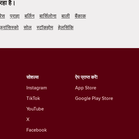
रहा है।
रिस
प्राहा
बर्लिन
बार्सिलोना
बाली
बैंकाक
फ्रांसिस्को
सोल
स्टॉकहोम
हेलसिंकि
सोशल्स
ऐप प्राप्त करें!
Instagram
App Store
TikTok
Google Play Store
YouTube
X
Facebook