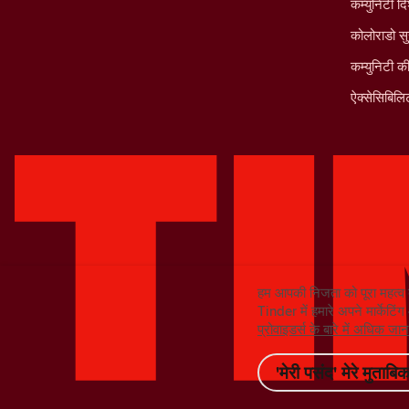
कम्युनिटी दि
कोलोराडो सु
कम्युनिटी क
ऐक्सेसिबिलिट
हम आपकी निजता को पूरा महत्व 
Tinder में हमारे अपने मार्केटिं
प्रोवाइडर्स के बारे में अधिक ज
'मेरी पसंद' मेरे मुताबिक