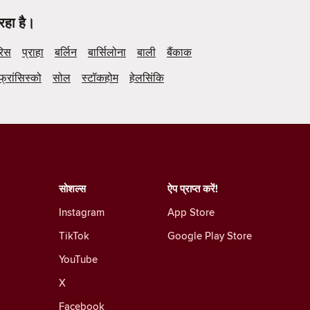
रहा है।
रिस
प्राहा
बर्लिन
बार्सिलोना
बाली
बैंकाक
फ्रांसिस्को
सोल
स्टॉकहोम
हेलसिंकि
सोशल्स
ऐप प्राप्त करें!
Instagram
App Store
TikTok
Google Play Store
YouTube
X
Facebook