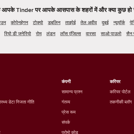
कि आपके Tinder पर आपके आसपास के शहरों में और क्या कुछ हो 
ाउन
कोपेनहेगन
टोक्यो
डबलिन
ताइपेई
तेल अवीव
दुबई
न्यूयॉर्क
पे
रियो डी जनेरियो
रोम
लंडन
लॉस एंजिल्स
वारसा
साओ पाउलो
सैन 
कंपनी
करियर
सामान्य प्रश्न
करियर पोर्टल
ास्थ्य डेटा निजता नीति
गंतव्य
तकनीकी ब्लॉग
प्रेस रूम
संपर्क
ा
प्रोमो कोड