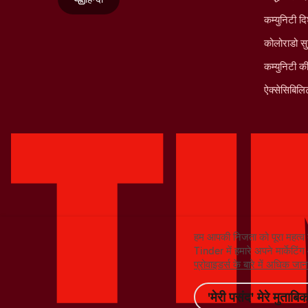
कम्युनिटी दि
कोलोराडो सु
कम्युनिटी क
ऐक्सेसिबिलिट
हम आपकी निजता को पूरा महत्व 
Tinder में हमारे अपने मार्केटिं
प्रोवाइडर्स के बारे में अधिक ज
'मेरी पसंद' मेरे मुताबिक