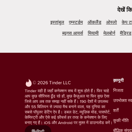
देखें 
इस्तांबुल
एम्स्टर्डम
ऑकलैंड
ओस्लो
केप ट
ब्यूनस आयर्स
मियामी
मेलबोर्न
मैड्रिड
क़ानूनी
© 2026 Tinder LLC
निजता
Tinder वही है जहाँ कनेक्शन सच में शुरू होते हैं। फिर चाहे
आप कुछ सीरियस ढूँढ रहे हों, कुछ कैज़ुअल या फिर कुछ ऐसा
उपभोक्ता स्व
जिसे आप अब तक समझ नहीं सके हैं। 190 देशों में उपलब्ध
और 55 बिलियन से ज़्यादा मैच बनाने वाला, यह दुनिया का
शर्तें
सबसे पॉपुलर डेटिंग ऐप है। डबल डेट, म्यूज़िक मोड, पासपोर्ट,
केमिस्ट्री और ऐसे कई फ़ीचर्स हर तरह के कनेक्शन के लिए
कुकी नीति
बनाए गए हैं। iOS और Android पर मुफ़्त में डाउनलोड करें।
बौद्धिक संपद
हिन्दी