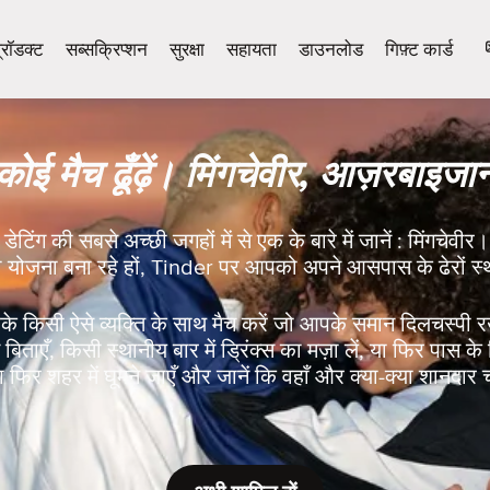
्रॉडक्ट
सब्सक्रिप्शन
सुरक्षा
सहायता
डाउनलोड
गिफ़्ट कार्ड
कोई मैच ढूँढ़ें। मिंगचेवीर, आज़रबाइजा
डेटिंग की सबसे अच्छी जगहों में से एक के बारे में जानें : मिंगचेवीर
की योजना बना रहे हों, Tinder पर आपको अपने आसपास के ढेरों स्
े किसी ऐसे व्यक्ति के साथ मैच करें जो आपके समान दिलचस्पी 
ताएँ, किसी स्थानीय बार में ड्रिंक्स का मज़ा लें, या फिर पास के क
 फिर शहर में घूमने जाएँ और जानें कि वहाँ और क्या-क्या शानदार 